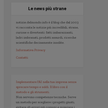
Le news più strane
notizie.delmondo.info è il blog che dal 2003
vi racconta le notizie più incredibili, strane,
curiose e divertenti: fatti imbarazzanti,
ladri imbranati, prodotti assurdi, ricerche
scientifiche decisamente insolite.
Informativa Privacy
Contatti
Implementare l'AI nella tua impresa senza
sprecare tempo e soldi. Il libro con il
metodo e gli strumenti.
Non servono competenze tecniche. Serve
un metodo per scegliere i progetti giusti,
evitare gli errori più comuni e misurare i