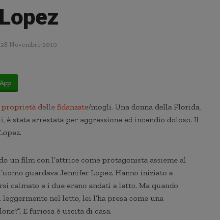
Lopez
28 Novembre 2010
App
 proprietà delle fidanzate
/mogli. Una donna della Florida,
, è stata arrestata per aggressione ed incendio doloso. Il
Lopez.
do un film con l’attrice come protagonista assieme al
 l’uomo guardava Jennifer Lopez. Hanno iniziato a
ersi calmato e i due erano andati a letto. Ma quando
 leggermente nel letto, lei l’ha presa come una
ne?”. E furiosa è uscita di casa.