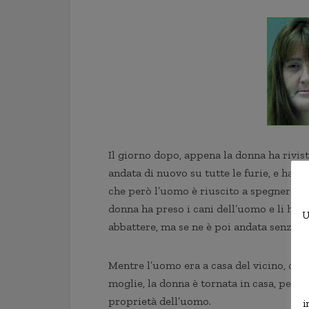
Il giorno dopo, appena la donna ha rivist
andata di nuovo su tutte le furie, e ha a
che però l’uomo è riuscito a spegnere v
donna ha preso i cani dell’uomo e li ha c
U
abbattere, ma se ne è poi andata senza n
Mentre l’uomo era a casa del vicino, che
moglie, la donna è tornata in casa, per 
proprietà dell’uomo.
i