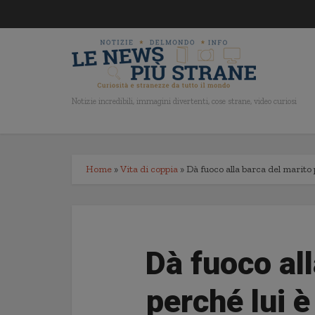
Notizie incredibili, immagini divertenti, cose strane, video curiosi
Home
»
Vita di coppia
»
Dà fuoco alla barca del marito 
Dà fuoco all
perché lui è