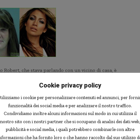
o Robert, che stava parlando con un vicino di casa, è
ppiccato il fuoco ad un go-kart di proprietà del marito,
Cookie privacy policy
elocemente. Mentre Robert si occupava le fiamme, la
aricati in macchina, minacciando di portarli a fare
tilizziamo i cookie per personalizzare contenuti ed annunci, per forni
é auto né animali, non senza dare un pugno al marito.
funzionalità dei social media e per analizzare il nostro traffico.
Condividiamo inoltre alcuni informazioni sul modo in cui utilizza il
 aveva chiesto notizie dello strano comportamento della
nostro sito con i nostri partner che si occupano di analisi dei dati web
dare alle fiamme la vasca idromassaggio e una barca di
pubblicità e social media, i quali potrebbero combinarle con altre
nformazioni che ha fornito loro o che hanno raccolto dal suo utilizzo d