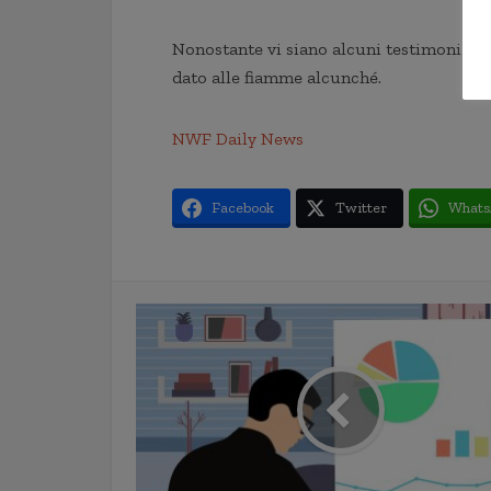
Nonostante vi siano alcuni testimoni dell
dato alle fiamme alcunché.
NWF Daily News
Facebook
Twitter
Whats