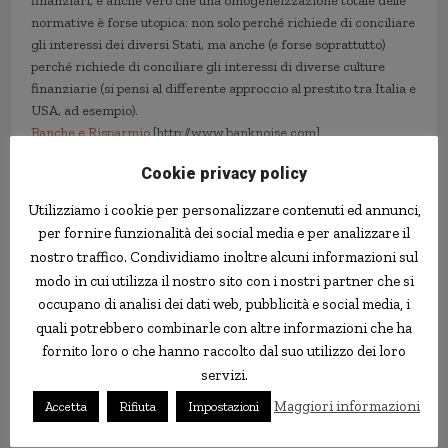
finanziari, è anche vero che una omogeneizzazione totale delle
normative è forse utopica: non solo perché richiede di conciliare
gli interessi dei diversi Stati, ma anche (e forse soprattutto)
perché richiede di conciliare gli interessi di diverse culture
finanziarie (si pensi al differente approccio al prestito tra Italia e
USA, ad esempio).
Banche e Risparmio
[http://www.banknoise.com]
Cookie privacy policy
crisi
europa
finanza
regole
Utilizziamo i cookie per personalizzare contenuti ed annunci,
per fornire funzionalità dei social media e per analizzare il
nostro traffico. Condividiamo inoltre alcuni informazioni sul
modo in cui utilizza il nostro sito con i nostri partner che si
occupano di analisi dei dati web, pubblicità e social media, i
quali potrebbero combinarle con altre informazioni che ha
fornito loro o che hanno raccolto dal suo utilizzo dei loro
servizi.
Maggiori informazioni
Accetta
Rifiuta
Impostazioni