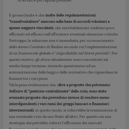
di attrarre più capitali possibile.
Il grosso limite è che
molte delle regolamentazioni
“transfrontaliere” nascono sulla base di accordi volontari e
spesso neppure vincolanti
, che inevitabilmente risultano poco
efficienti ed efficaci nell’affrontare eventuali situazioni critiche.
Purtroppo, la soluzione non è immediata, per riconoscimento
dello stesso Comitato di Basilea secondo cui l’implementazione
di un framework globale è “
improbabile nel breve periodo
“. Per
questo motivo, gli sforzi attualmente sono concentrati sul
medio-lungo termine, mirando quantomeno ad un
armonizzaizone delle leggi e delle normative che riguardano la
finanza tra i vari paesi.
Val la pena evidenziare che,
oltre a proposte che potremmo
definire di “gestione centralizzata” delle crisi, sono state
avanzate proposte che prevedono invece di rendere meno
interdipendenti i vari rami dei gruppi bancari e finanziari
internazionali:
in questo modo, si ridurrebbe la trasmissione di
una eventuale crisi da uno Stato all’altro. Per quanto sia una
strategia che potrebbe ridurre l’efficienza dei mercati