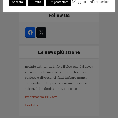
Maggiori informazioni
Accetta
Rifiuta
Impostazioni
Follow us
Le news più strane
notizie.delmondo.info è il blog che dal 2003
vi racconta le notizie più incredibili, strane,
curiose e divertenti: fatti imbarazzanti,
ladri imbranati, prodotti assurdi, ricerche
scientifiche decisamente insolite.
Informativa Privacy
Contatti