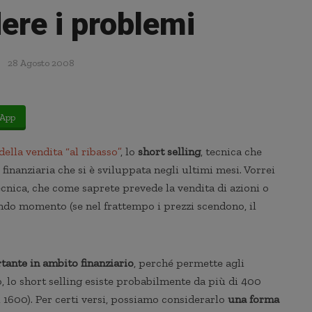
ere i problemi
28 Agosto 2008
App
ella vendita “al ribasso”
, lo
short selling
, tecnica che
 finanziaria che si è sviluppata negli ultimi mesi. Vorrei
ecnica, che come saprete prevede la vendita di azioni o
ondo momento (se nel frattempo i prezzi scendono, il
rtante in ambito finanziario
, perché permette agli
tro, lo short selling esiste probabilmente da più di 400
 1600). Per certi versi, possiamo considerarlo
una forma