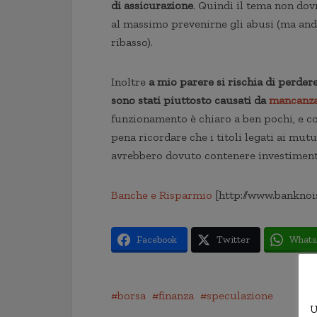
di assicurazione
. Quindi il tema non dovr
al massimo prevenirne gli abusi (ma andr
ribasso).
Inoltre
a mio parere si rischia di perdere
sono stati piuttosto causati da
mancanza 
funzionamento è chiaro a ben pochi, e con
pena ricordare che i titoli legati ai mutu
avrebbero dovuto contenere investimenti 
Banche e Risparmio
[http://www.banknoi
Facebook
Twitter
Whats
borsa
finanza
speculazione
U