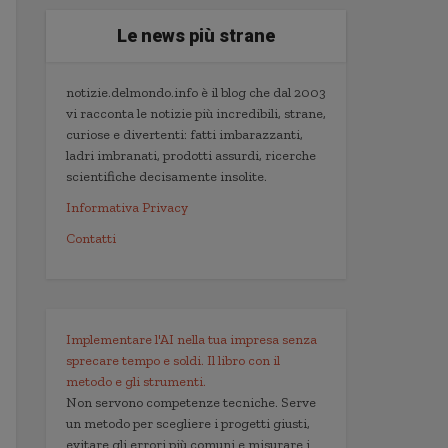
Le news più strane
notizie.delmondo.info è il blog che dal 2003
vi racconta le notizie più incredibili, strane,
curiose e divertenti: fatti imbarazzanti,
ladri imbranati, prodotti assurdi, ricerche
scientifiche decisamente insolite.
Informativa Privacy
Contatti
Implementare l'AI nella tua impresa senza
sprecare tempo e soldi. Il libro con il
metodo e gli strumenti.
Non servono competenze tecniche. Serve
un metodo per scegliere i progetti giusti,
evitare gli errori più comuni e misurare i