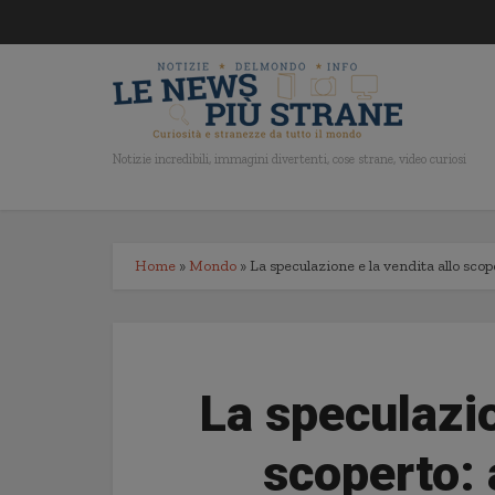
Notizie incredibili, immagini divertenti, cose strane, video curiosi
Home
»
Mondo
»
La speculazione e la vendita allo sco
La speculazio
scoperto: 