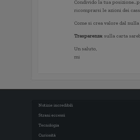
Condivido la tua posizione…po
ricomprarsi le azioni dei cass
Come si crea valore dal nulla
Trasparenza
: sulla carta sar
Un saluto,
mi
Notizie incredibili
Strani eccessi
Tecnologia
Curiosità