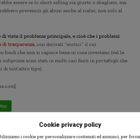
ebbe essere se lo short selling sia giusto o sbagliato, ma
ebbero prevenuti gli abusi anche al rialzo, non solo al
 di vista il problema principale, e cioè che i problemi
di trasparenza,
con derivati “esotici” il cui
 fondi che non si capisce bene in cosa investano (val la
i subprime sono stati in molti casi finiti in portafogli che
di tutt’altro tipo).
se.com]
App
Cookie privacy policy
tilizziamo i cookie per personalizzare contenuti ed annunci, per forni