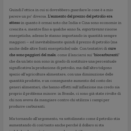
Quindi l’ottica in cui si dovrebbero guardare le cose è a mio
parere un po’ diversa.
L’aumento del prezzo del petrolio era
atteso
in quanto è ormai noto che India e Cina sono economie in
crescita e, mentre fino a qualche anno fa,
esportavano
risorse
energetiche, adesso le stanno importando in quantità sempre
maggiori – ed inevitabilmente quindi il prezzo di petrolio (ma
anche delle altre fonti energetiche) sale. Con tentativi di
cure
che sono peggiori del male
, come il lanciarsi sui “
biocarburanti
”
che da un lato non sono in grado di sostituire una percentuale
significativa la produzione di petrolio, ma dall’altro tolgono
spazio all’agricoltura alimentare, con una diminuzione delle
quantità prodotte, e un conseguente aumento del costo dei
generi alimentari, che hanno effetti sull’inflazione ma credo sia
proprio il problema minore: in Brasile, ci sono già state rivolte di
chi non aveva da mangiare contro chi utilizza i campi per
produrre carburanti.
Ma tornando all’argomento, va sottolineato come il petrolio stia
aumentando di così tanto anche perché il dollaro si sta