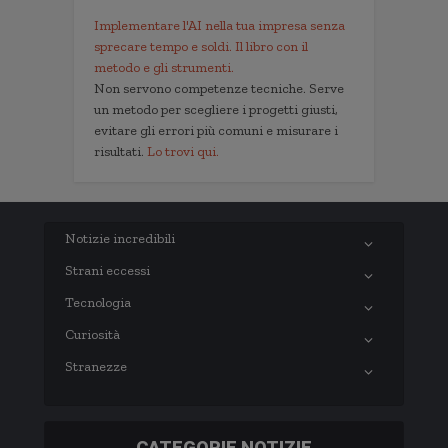
Implementare l'AI nella tua impresa senza
sprecare tempo e soldi. Il libro con il
metodo e gli strumenti.
Non servono competenze tecniche. Serve
un metodo per scegliere i progetti giusti,
evitare gli errori più comuni e misurare i
risultati.
Lo trovi qui.
Notizie incredibili
Strani eccessi
Tecnologia
Curiosità
Stranezze
CATEGORIE NOTIZIE