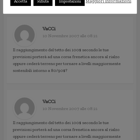
Maggiori informazioni
Accetta
Rifiuta
Impostazioni
VaCCi
10 Novembre 2007 alle 08:21
Il raggiungimento del tetto dei 100$ secondo le tue
previsioni porterà ad una corsa frenetica ancora al rialzo
oppure cederà terreno per tornare a livelli maggiormente
sostenibili intorno a 80/90$?
VaCCi
10 Novembre 2007 alle 08:21
Il raggiungimento del tetto dei 100$ secondo le tue
previsioni porterà ad una corsa frenetica ancora al rialzo
oppure cederà terreno per tornare a livelli maggiormente