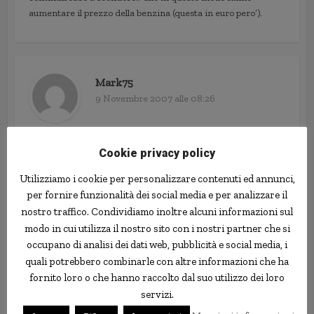
aumentare il prezzo della benzina (questa in euro pero’).
Mark75
9 Novembre 2007 alle 08:26
Ovviamente c’è anche la componente della domanda che
aumenta costantemente: però si tratta di una combinaizone
Cookie privacy policy
di fattori.
Utilizziamo i cookie per personalizzare contenuti ed annunci,
per fornire funzionalità dei social media e per analizzare il
nostro traffico. Condividiamo inoltre alcuni informazioni sul
modo in cui utilizza il nostro sito con i nostri partner che si
Mark75
occupano di analisi dei dati web, pubblicità e social media, i
9 Novembre 2007 alle 08:26
quali potrebbero combinarle con altre informazioni che ha
fornito loro o che hanno raccolto dal suo utilizzo dei loro
Ovviamente c’è anche la componente della domanda che
aumenta costantemente: però si tratta di una combinaizone
servizi.
di fattori.