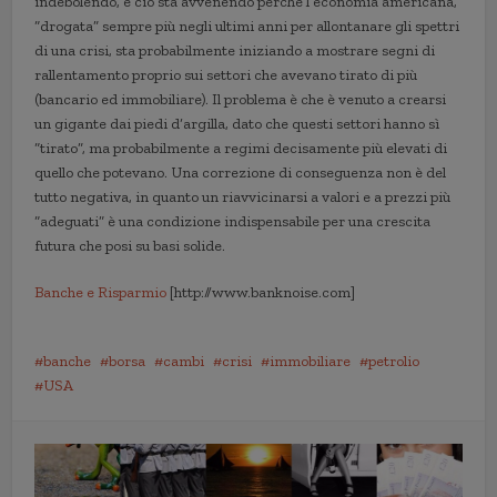
indebolendo, e ciò sta avvenendo perché l’economia americana,
“drogata” sempre più negli ultimi anni per allontanare gli spettri
di una crisi, sta probabilmente iniziando a mostrare segni di
rallentamento proprio sui settori che avevano tirato di più
(bancario ed immobiliare). Il problema è che è venuto a crearsi
un gigante dai piedi d’argilla, dato che questi settori hanno sì
“tirato”, ma probabilmente a regimi decisamente più elevati di
quello che potevano. Una correzione di conseguenza non è del
tutto negativa, in quanto un riavvicinarsi a valori e a prezzi più
“adeguati” è una condizione indispensabile per una crescita
futura che posi su basi solide.
Banche e Risparmio
[http://www.banknoise.com]
banche
borsa
cambi
crisi
immobiliare
petrolio
USA