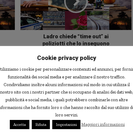
Ladro chiede “time out” ai
poliziotti che lo inseguono
Cookie privacy policy
6 commenti
tilizziamo i cookie per personalizzare contenuti ed annunci, per forni
funzionalità dei social media e per analizzare il nostro traffico.
Condividiamo inoltre alcuni informazioni sul modo in cui utilizza il
nostro sito con i nostri partner che si occupano di analisi dei dati web
pubblicità e social media, i quali potrebbero combinarle con altre
nformazioni che ha fornito loro o che hanno raccolto dal suo utilizzo d
loro servizi.
sulla promozione We @ Bank, sto preparando la scheda del
Maggiori informazioni
Accetta
Rifiuta
Impostazioni