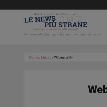
Notizie incredibili, immagini divertenti, cose strane, video curiosi
Home
»
Mondo
»
Webank al 6%
Web