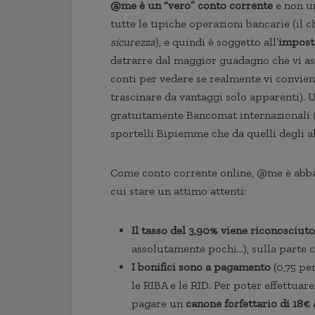
@me è un “vero” conto corrente
e non u
tutte le tipiche operazioni bancarie (il c
sicurezza
), e quindi è soggetto all’
imposta
detrarre dal maggior guadagno che vi as
conti per vedere se realmente vi conviene
trascinare da vantaggi solo apparenti). 
gratuitamente Bancomat internazionali (c
sportelli Bipiemme che da quelli degli alt
Come conto corrente online, @me è abbas
cui stare un attimo attenti:
Il tasso del 3,90% viene riconosciut
assolutamente pochi…), sulla parte c
I bonifici sono a pagamento
(0,75 pe
le RIBA e le RID. Per poter effettuar
pagare un
canone forfettario di 18€