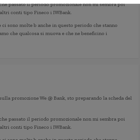
 che passato il periodo promozionale non mi sembra poi
altri conti tipo Fineco i IWBank.
he ci sono molte b anche in questo periodo che stanno
iamo che qualcosa si muova e che ne beneficino i
sulla promozione We @ Bank, sto preparando la scheda del
 che passato il periodo promozionale non mi sembra poi
altri conti tipo Fineco i IWBank.
he ci sono molte b anche in questo periodo che stanno