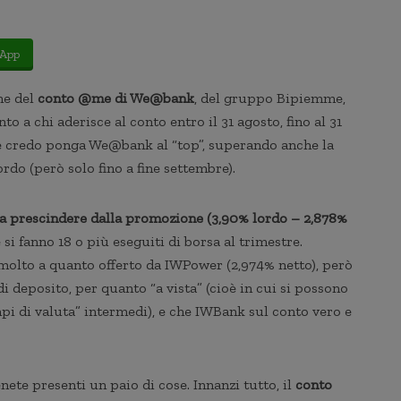
App
ne del
conto @me di We@bank
, del gruppo Bipiemme,
nto a chi aderisce al conto entro il 31 agosto, fino al 31
che credo ponga We@bank al “top”, superando anche la
rdo (però solo fino a fine settembre).
 a prescindere dalla promozione (3,90% lordo – 2,878%
 si fanno 18 o più eseguiti di borsa al trimestre.
 molto a quanto offerto da IWPower (2,974% netto), però
 deposito, per quanto “a vista” (cioè in cui si possono
mpi di valuta” intermedi), e che IWBank sul conto vero e
nete presenti un paio di cose. Innanzi tutto, il
conto