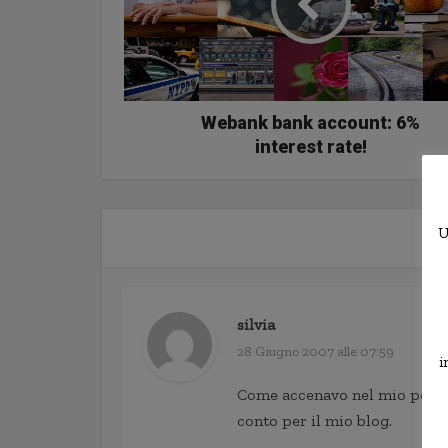
Webank bank account: 6%
interest rate!
U
silvia
28 Giugno 2007 alle 07:59
i
Come accenavo nel mio post 
conto per il mio blog.