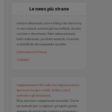
Le news più strane
notizie.delmondo.info è il blog che dal 2003
vi racconta le notizie più incredibili, strane,
curiose e divertenti: fatti imbarazzanti,
ladri imbranati, prodotti assurdi, ricerche
scientifiche decisamente insolite.
Informativa Privacy
Contatti
Implementare l'AI nella tua impresa senza
sprecare tempo e soldi. Il libro con il
metodo e gli strumenti.
Non servono competenze tecniche. Serve
un metodo per scegliere i progetti giusti,
evitare gli errori più comuni e misurare i