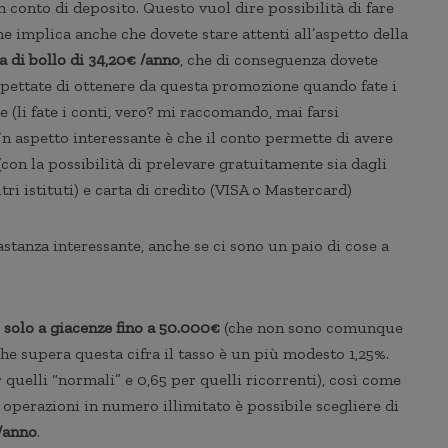
n conto di deposito. Questo vuol dire possibilità di fare
he implica anche che dovete stare attenti all’aspetto della
 di bollo di 34,20€ /anno
, che di conseguenza dovete
pettate di ottenere da questa promozione quando fate i
 (li fate i conti, vero? mi raccomando, mai farsi
Un aspetto interessante è che il conto permette di avere
on la possibilità di prelevare gratuitamente sia dagli
ri istituti) e carta di credito (VISA o Mastercard)
tanza interessante, anche se ci sono un paio di cose a
o solo a giacenze fino a 50.000€
(che non sono comunque
he supera questa cifra il tasso è un più modesto 1,25%.
r quelli “normali” e 0,65 per quelli ricorrenti), così come
e operazioni in numero illimitato è possibile scegliere di
 /anno
.