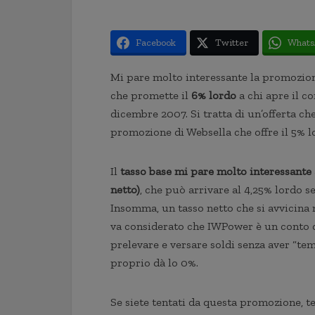
Facebook
Twitter
Whats
Mi pare molto interessante la promozio
che promette il
6% lordo
a chi apre il co
dicembre 2007. Si tratta di un’offerta 
promozione di Websella che offre il 5% lo
Il
tasso base mi pare molto interessante
netto)
, che può arrivare al 4,25% lordo se
Insomma, un tasso netto che si avvicina
va considerato che IWPower è un conto di
prelevare e versare soldi senza aver “te
proprio dà lo 0%.
Se siete tentati da questa promozione, te