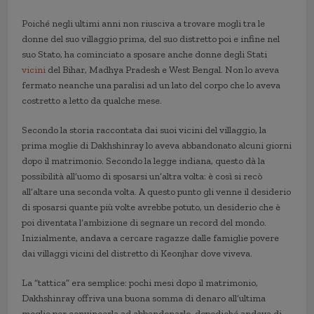
Poiché negli ultimi anni non riusciva a trovare mogli tra le
donne del suo villaggio prima, del suo distretto poi e infine nel
suo Stato, ha cominciato a sposare anche donne degli Stati
vicini
del Bihar, Madhya Pradesh e West Bengal. Non lo aveva
fermato neanche una paralisi ad un lato del corpo che lo aveva
costretto a letto da qualche mese.
Secondo la storia raccontata dai suoi vicini del villaggio, la
prima moglie di Dakhshinray lo aveva abbandonato alcuni giorni
dopo il matrimonio. Secondo la legge indiana, questo dà la
possibilità all’uomo di sposarsi un’altra volta: è così si recò
all’altare una seconda volta. A questo punto gli venne il desiderio
di sposarsi quante più volte avrebbe potuto, un desiderio che è
poi diventata l’ambizione di segnare un record del mondo.
Inizialmente, andava a cercare ragazze dalle famiglie povere
dai villaggi vicini del distretto di Keonjhar dove viveva.
La “tattica” era semplice: pochi mesi dopo il matrimonio,
Dakhshinray offriva una buona somma di denaro all’ultima
moglie per convincerla ad abbandonarlo, dopodiché andava di