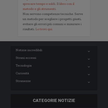
sprecare tempo e soldi. Il libro con il
metodo e gli strumenti.
Non servono competenze tecniche. Serve
un metodo per scegliere i progetti giusti,
evitare gli errori più comuni e misurare i
risultati.
Lo trovi qui.
Notizie incredibili
Strani eccessi
Tecnologia
Curiosità
Stranezze
CATEGORIE NOTIZIE