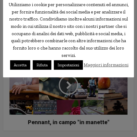
Utilizziamo i cookie per personalizzare contenuti ed annunci,
per fornire funzionalità dei social media e per analizzare il
nostro traffico. Condividiamo inoltre alcuni informazioni sul
modo in cui utilizza il nostro sito con i nostri partner che si
occupano di analisi dei dati web, pubblicità e social media, i
Realty show con sette volontari
quali potrebbero combinarle con altre informazioni che ha
torturati in diretta
fornito loro o che hanno raccolto dal suo utilizzo dei loro
servizi.
Maggiori informazioni
Accetta
Rifiuta
Impostazioni
Pennant, in campo "in manette"