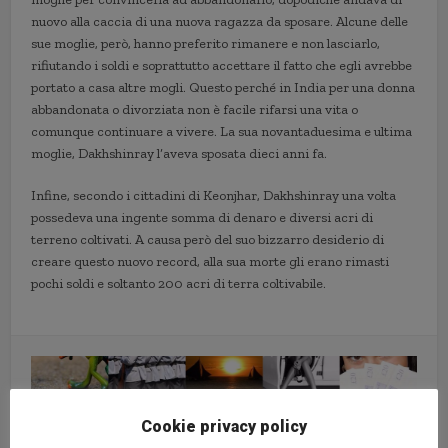
nuovo alla caccia di una nuova ragazza da sposare. Alcune delle
sue moglie, però, hanno preferito rimanere e non lasciarlo,
rifiutando i soldi e soprattutto accettare il fatto che egli avrebbe
portato a casa altre mogli. Questo perché in India per una donna
abbandonata o divorziata non è facile rifarsi una vita o
comunque continuare a vivere. La sua novantaduesima e ultima
moglie, Dakhshinray l’aveva sposata dieci anni fa.
Infine, secondo i cittadini di Keonjhar, Dakhshinray una volta
possedeva una ingente somma di denaro e diversi acri di
terreno coltivati. A causa però del suo bizzarro desiderio di
creare questo nuovo record, alla sua morte gli erano rimasti
pochi soldi e soltanto 200 acri di terra coltivabile.
Cookie privacy policy