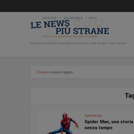
Notizie incredibili, immagini divertenti, cose strane, video curiosi
Home
»
uomo ragno
Ta
Spettacolo
Spider Man, una storia
senza tempo