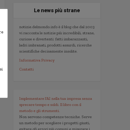
Le news più strane
notizie.delmondo.info è il blog che dal 2003
re
vi racconta le notizie più incredibili, strane,
curiose e divertenti: fatti imbarazzanti,
ladri imbranati, prodotti assurdi, ricerche
scientifiche decisamente insolite.
,
Informativa Privacy
ei
Contatti
Implementare l'AI nella tua impresa senza
sprecare tempo e soldi. Il libro con il
metodo e gli strumenti.
Non servono competenze tecniche. Serve
un metodo per scegliere i progetti giusti,
evitare gli errori più comuni e misurare i