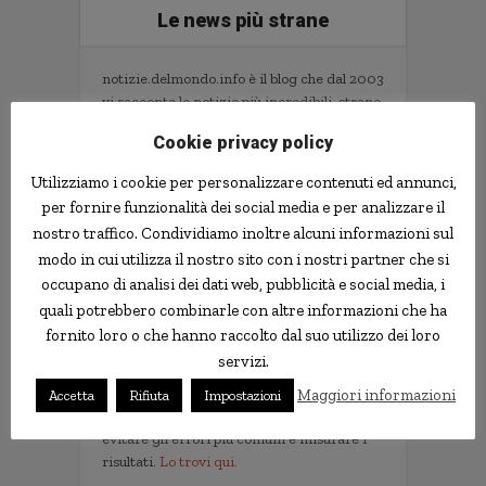
Le news più strane
notizie.delmondo.info è il blog che dal 2003
vi racconta le notizie più incredibili, strane,
curiose e divertenti: fatti imbarazzanti,
Cookie privacy policy
ladri imbranati, prodotti assurdi, ricerche
scientifiche decisamente insolite.
Utilizziamo i cookie per personalizzare contenuti ed annunci,
Informativa Privacy
per fornire funzionalità dei social media e per analizzare il
nostro traffico. Condividiamo inoltre alcuni informazioni sul
Contatti
modo in cui utilizza il nostro sito con i nostri partner che si
occupano di analisi dei dati web, pubblicità e social media, i
quali potrebbero combinarle con altre informazioni che ha
Implementare l'AI nella tua impresa senza
fornito loro o che hanno raccolto dal suo utilizzo dei loro
sprecare tempo e soldi. Il libro con il
servizi.
metodo e gli strumenti.
Non servono competenze tecniche. Serve
Maggiori informazioni
Accetta
Rifiuta
Impostazioni
un metodo per scegliere i progetti giusti,
evitare gli errori più comuni e misurare i
risultati.
Lo trovi qui.