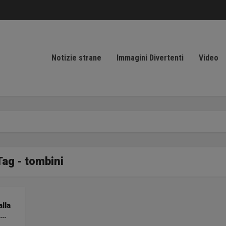
Notizie strane
Immagini Divertenti
Video
Tag - tombini
alla
..