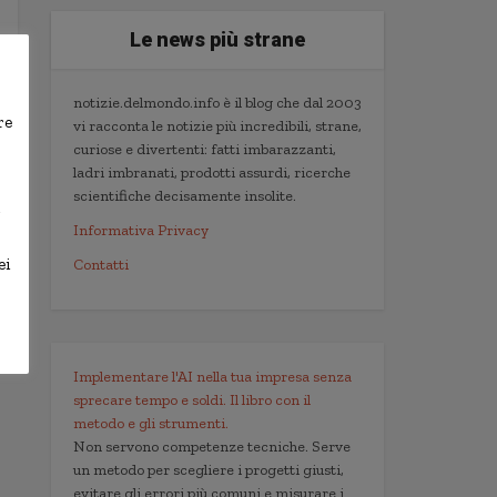
Le news più strane
notizie.delmondo.info è il blog che dal 2003
re
vi racconta le notizie più incredibili, strane,
curiose e divertenti: fatti imbarazzanti,
ladri imbranati, prodotti assurdi, ricerche
scientifiche decisamente insolite.
,
Informativa Privacy
ei
Contatti
Implementare l'AI nella tua impresa senza
sprecare tempo e soldi. Il libro con il
metodo e gli strumenti.
Non servono competenze tecniche. Serve
un metodo per scegliere i progetti giusti,
evitare gli errori più comuni e misurare i