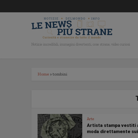
Notizie incredibili, immagini divertenti, cose strane, video curiosi
Home
»
tombini
Arte
Artista stampa vestiti 
moda direttamente sui.