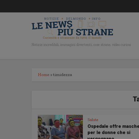
Notizie incredibili, immagini divertenti, cose strane, video curiosi
Home
»
timidezza
T
Salute
Ospedale offre masch
per le donne che si
vergognano...