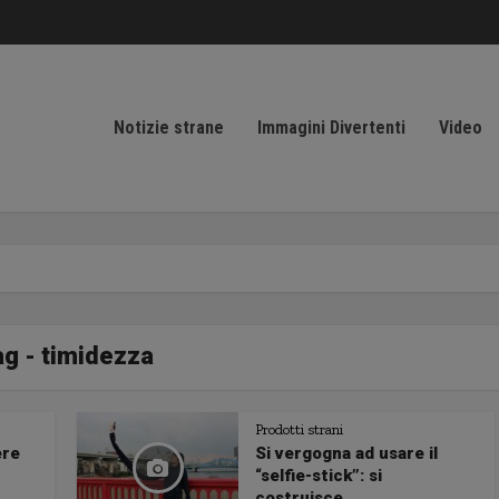
Notizie strane
Immagini Divertenti
Video
ag - timidezza
Prodotti strani
ere
Si vergogna ad usare il
“selfie-stick”: si
costruisce...