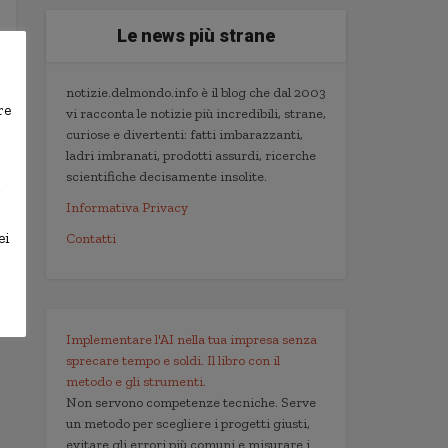
Le news più strane
notizie.delmondo.info è il blog che dal 2003
re
vi racconta le notizie più incredibili, strane,
curiose e divertenti: fatti imbarazzanti,
ladri imbranati, prodotti assurdi, ricerche
scientifiche decisamente insolite.
,
Informativa Privacy
ei
Contatti
Implementare l'AI nella tua impresa senza
sprecare tempo e soldi. Il libro con il
metodo e gli strumenti.
Non servono competenze tecniche. Serve
un metodo per scegliere i progetti giusti,
evitare gli errori più comuni e misurare i