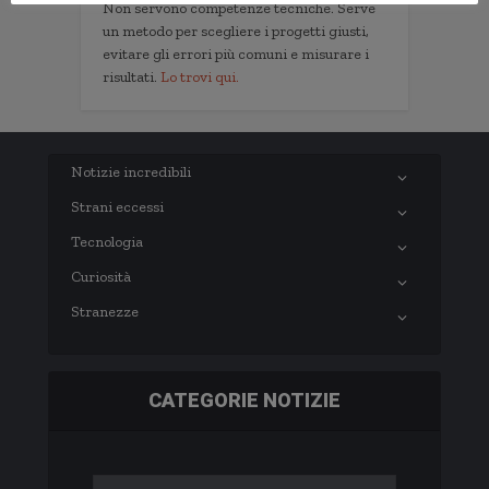
Non servono competenze tecniche. Serve
un metodo per scegliere i progetti giusti,
evitare gli errori più comuni e misurare i
risultati.
Lo trovi qui.
Notizie incredibili
Strani eccessi
Tecnologia
Curiosità
Stranezze
CATEGORIE NOTIZIE