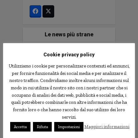
Le news più strane
notizie.delmondo.info è il blog che dal 2003
Cookie privacy policy
vi racconta le notizie più incredibili, strane,
curiose e divertenti: fatti imbarazzanti,
Utilizziamo i cookie per personalizzare contenuti ed annunci,
ladri imbranati, prodotti assurdi, ricerche
per fornire funzionalità dei social media e per analizzare il
scientifiche decisamente insolite.
nostro traffico. Condividiamo inoltre alcuni informazioni sul
Informativa Privacy
modo in cui utilizza il nostro sito con i nostri partner che si
occupano di analisi dei dati web, pubblicità e social media, i
Contatti
quali potrebbero combinarle con altre informazioni che ha
fornito loro o che hanno raccolto dal suo utilizzo dei loro
servizi.
Implementare l'AI nella tua impresa senza
Maggiori informazioni
Accetta
Rifiuta
Impostazioni
sprecare tempo e soldi. Il libro con il
metodo e gli strumenti.