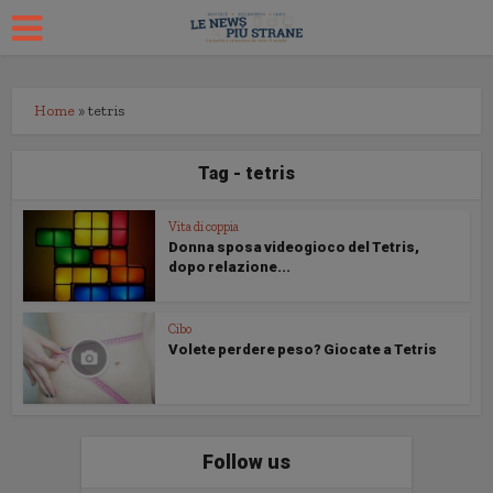
Home
»
tetris
Tag - tetris
Vita di coppia
Donna sposa videogioco del Tetris,
dopo relazione...
Cibo
Volete perdere peso? Giocate a Tetris
Follow us