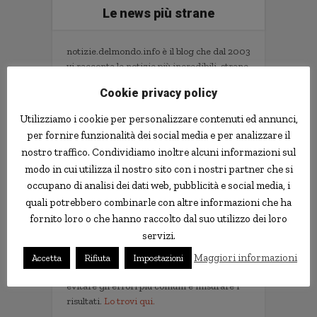
Le news più strane
notizie.delmondo.info è il blog che dal 2003
vi racconta le notizie più incredibili, strane,
curiose e divertenti: fatti imbarazzanti,
Cookie privacy policy
ladri imbranati, prodotti assurdi, ricerche
scientifiche decisamente insolite.
Utilizziamo i cookie per personalizzare contenuti ed annunci,
Informativa Privacy
per fornire funzionalità dei social media e per analizzare il
nostro traffico. Condividiamo inoltre alcuni informazioni sul
Contatti
modo in cui utilizza il nostro sito con i nostri partner che si
occupano di analisi dei dati web, pubblicità e social media, i
quali potrebbero combinarle con altre informazioni che ha
Implementare l'AI nella tua impresa senza
fornito loro o che hanno raccolto dal suo utilizzo dei loro
sprecare tempo e soldi. Il libro con il
servizi.
metodo e gli strumenti.
Non servono competenze tecniche. Serve
Maggiori informazioni
Accetta
Rifiuta
Impostazioni
un metodo per scegliere i progetti giusti,
evitare gli errori più comuni e misurare i
risultati.
Lo trovi qui.