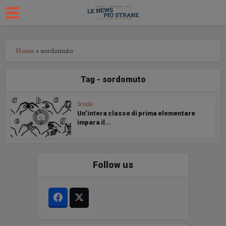
Home
»
sordomuto
Tag - sordomuto
Scuola
Un’intera classe di prima elementare
impara il...
Follow us