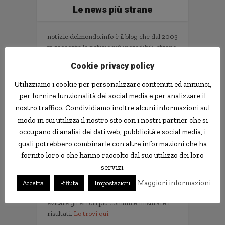
Le news più strane
notizie.delmondo.info è il blog che dal 2003
vi racconta le notizie più incredibili, strane,
curiose e divertenti: fatti imbarazzanti,
Cookie privacy policy
ladri imbranati, prodotti assurdi, ricerche
scientifiche decisamente insolite.
Utilizziamo i cookie per personalizzare contenuti ed annunci,
Informativa Privacy
per fornire funzionalità dei social media e per analizzare il
nostro traffico. Condividiamo inoltre alcuni informazioni sul
Contatti
modo in cui utilizza il nostro sito con i nostri partner che si
occupano di analisi dei dati web, pubblicità e social media, i
quali potrebbero combinarle con altre informazioni che ha
Implementare l'AI nella tua impresa senza
fornito loro o che hanno raccolto dal suo utilizzo dei loro
sprecare tempo e soldi. Il libro con il
servizi.
metodo e gli strumenti.
Non servono competenze tecniche. Serve
Maggiori informazioni
Accetta
Rifiuta
Impostazioni
un metodo per scegliere i progetti giusti,
evitare gli errori più comuni e misurare i
risultati.
Lo trovi qui.