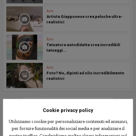
Arte
Artista Giapponese crea peluche ultra-
realistici
Arte
Tatuatore autodidatta crea incredibili
tatuaggi...
Arte
Foto? No, dipinti ad olio incredibilmente
realistici
Follow us
Cookie privacy policy
Utilizziamo i cookie per personalizzare contenuti ed annunci,
per fornire funzionalità dei social media e per analizzare il
nostro traffico. Condividiamo inoltre alcuni informazioni sul