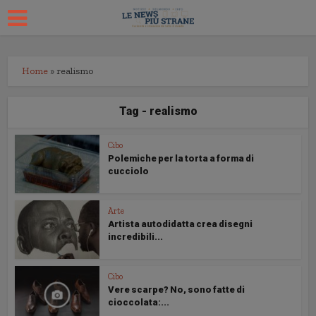
Home
»
realismo
Tag - realismo
Cibo
Polemiche per la torta a forma di
cucciolo
Arte
Artista autodidatta crea disegni
incredibili...
Cibo
Vere scarpe? No, sono fatte di
cioccolata:...