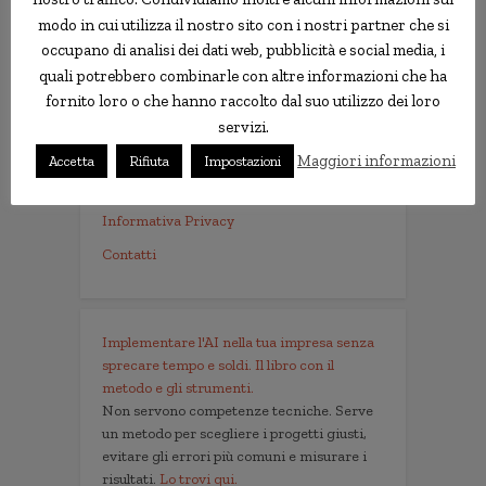
modo in cui utilizza il nostro sito con i nostri partner che si
Le news più strane
occupano di analisi dei dati web, pubblicità e social media, i
quali potrebbero combinarle con altre informazioni che ha
notizie.delmondo.info è il blog che dal 2003
fornito loro o che hanno raccolto dal suo utilizzo dei loro
vi racconta le notizie più incredibili, strane,
servizi.
curiose e divertenti: fatti imbarazzanti,
Maggiori informazioni
Accetta
Rifiuta
Impostazioni
ladri imbranati, prodotti assurdi, ricerche
scientifiche decisamente insolite.
Informativa Privacy
Contatti
Implementare l'AI nella tua impresa senza
sprecare tempo e soldi. Il libro con il
metodo e gli strumenti.
Non servono competenze tecniche. Serve
un metodo per scegliere i progetti giusti,
evitare gli errori più comuni e misurare i
risultati.
Lo trovi qui.