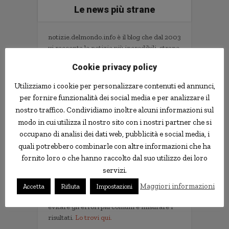
Le news più strane
notizie.delmondo.info è il blog che dal 2003
vi racconta le notizie più incredibili, strane,
curiose e divertenti: fatti imbarazzanti,
Cookie privacy policy
ladri imbranati, prodotti assurdi, ricerche
scientifiche decisamente insolite.
Utilizziamo i cookie per personalizzare contenuti ed annunci,
Informativa Privacy
per fornire funzionalità dei social media e per analizzare il
nostro traffico. Condividiamo inoltre alcuni informazioni sul
Contatti
modo in cui utilizza il nostro sito con i nostri partner che si
occupano di analisi dei dati web, pubblicità e social media, i
quali potrebbero combinarle con altre informazioni che ha
Implementare l'AI nella tua impresa senza
fornito loro o che hanno raccolto dal suo utilizzo dei loro
sprecare tempo e soldi. Il libro con il
servizi.
metodo e gli strumenti.
Non servono competenze tecniche. Serve
Maggiori informazioni
Accetta
Rifiuta
Impostazioni
un metodo per scegliere i progetti giusti,
evitare gli errori più comuni e misurare i
risultati.
Lo trovi qui.