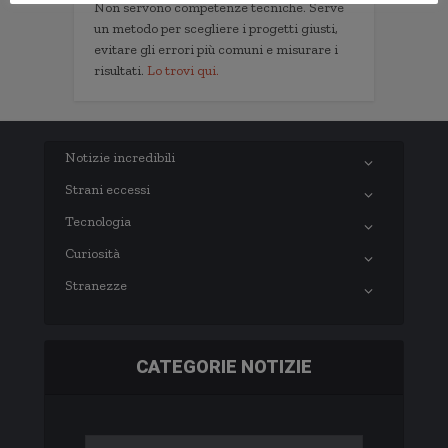
Non servono competenze tecniche. Serve
un metodo per scegliere i progetti giusti,
evitare gli errori più comuni e misurare i
risultati.
Lo trovi qui.
Notizie incredibili
Strani eccessi
Tecnologia
Curiosità
Stranezze
CATEGORIE NOTIZIE