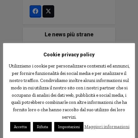
Le news più strane
notizie.delmondo.info è il blog che dal 2003
Cookie privacy policy
vi racconta le notizie più incredibili, strane,
curiose e divertenti: fatti imbarazzanti,
Utilizziamo i cookie per personalizzare contenuti ed annunci,
ladri imbranati, prodotti assurdi, ricerche
per fornire funzionalità dei social media e per analizzare il
scientifiche decisamente insolite.
nostro traffico. Condividiamo inoltre alcuni informazioni sul
Informativa Privacy
modo in cui utilizza il nostro sito con i nostri partner che si
occupano di analisi dei dati web, pubblicità e social media, i
Contatti
quali potrebbero combinarle con altre informazioni che ha
fornito loro o che hanno raccolto dal suo utilizzo dei loro
servizi.
Implementare l'AI nella tua impresa senza
Maggiori informazioni
Accetta
Rifiuta
Impostazioni
sprecare tempo e soldi. Il libro con il
metodo e gli strumenti.