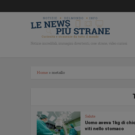
Notizie incredibili, immagini divertenti, cose strane, video curiosi
Home
»
metallo
Salute
Uomo aveva 1kg di chio
viti nello stomaco