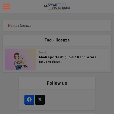
Home
»
licenza
Tag - licenza
Mondo
Madre porta il figlio di 10 anni a farsi
tatuare da un...
Follow us