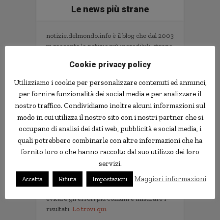
Le news più strane
notizie.delmondo.info è il blog che dal 2003
vi racconta le notizie più incredibili, strane,
curiose e divertenti: fatti imbarazzanti,
Cookie privacy policy
ladri imbranati, prodotti assurdi, ricerche
scientifiche decisamente insolite.
Utilizziamo i cookie per personalizzare contenuti ed annunci,
Informativa Privacy
per fornire funzionalità dei social media e per analizzare il
nostro traffico. Condividiamo inoltre alcuni informazioni sul
Contatti
modo in cui utilizza il nostro sito con i nostri partner che si
occupano di analisi dei dati web, pubblicità e social media, i
quali potrebbero combinarle con altre informazioni che ha
Implementare l'AI nella tua impresa senza
fornito loro o che hanno raccolto dal suo utilizzo dei loro
sprecare tempo e soldi. Il libro con il
servizi.
metodo e gli strumenti.
Non servono competenze tecniche. Serve
Maggiori informazioni
Accetta
Rifiuta
Impostazioni
un metodo per scegliere i progetti giusti,
evitare gli errori più comuni e misurare i
risultati.
Lo trovi qui.