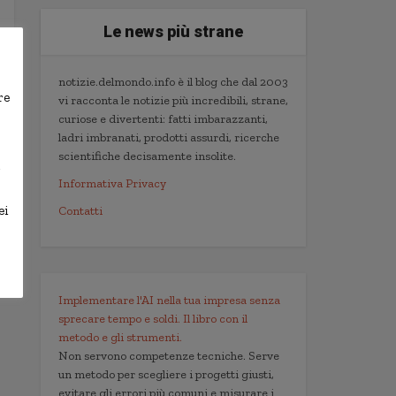
Le news più strane
notizie.delmondo.info è il blog che dal 2003
re
vi racconta le notizie più incredibili, strane,
curiose e divertenti: fatti imbarazzanti,
ladri imbranati, prodotti assurdi, ricerche
scientifiche decisamente insolite.
,
Informativa Privacy
ei
Contatti
Implementare l'AI nella tua impresa senza
sprecare tempo e soldi. Il libro con il
metodo e gli strumenti.
Non servono competenze tecniche. Serve
un metodo per scegliere i progetti giusti,
evitare gli errori più comuni e misurare i