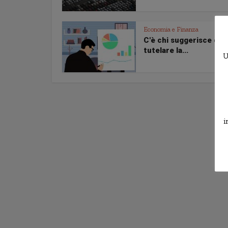
Economia e Finanza
C'è chi suggerisce daz
tutelare la...
U
i