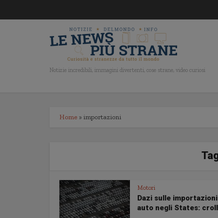
Notizie incredibili, immagini divertenti, cose strane, video curiosi
Home
»
importazioni
Tag
Motori
Dazi sulle importazioni
auto negli States: croll