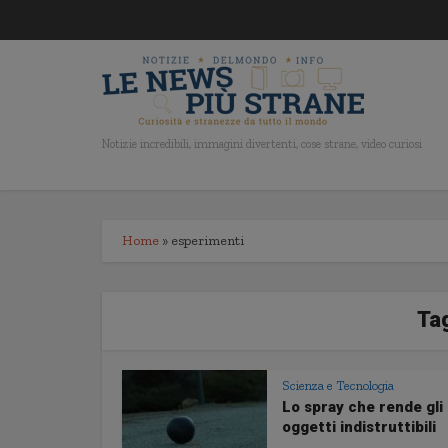
Notizie incredibili, immagini divertenti, cose strane, video curiosi
Home
»
esperimenti
Ta
Scienza e Tecnologia
Lo spray che rende gli
oggetti indistruttibili