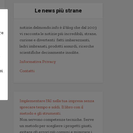
Le news più strane
notizie.delmondo.info è il blog che dal 2003
re
vi racconta le notizie più incredibili, strane,
curiose e divertenti: fatti imbarazzanti,
ladri imbranati, prodotti assurdi, ricerche
scientifiche decisamente insolite.
,
Informativa Privacy
ei
Contatti
Implementare l'AI nella tua impresa senza
sprecare tempo e soldi. Il libro con il
metodo e gli strumenti.
Non servono competenze tecniche. Serve
un metodo per scegliere i progetti giusti,
evitare gli errori più comuni e misurare i