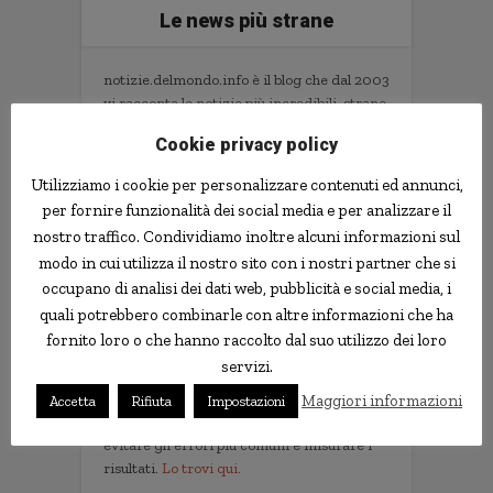
Le news più strane
notizie.delmondo.info è il blog che dal 2003
vi racconta le notizie più incredibili, strane,
curiose e divertenti: fatti imbarazzanti,
Cookie privacy policy
ladri imbranati, prodotti assurdi, ricerche
scientifiche decisamente insolite.
Utilizziamo i cookie per personalizzare contenuti ed annunci,
Informativa Privacy
per fornire funzionalità dei social media e per analizzare il
nostro traffico. Condividiamo inoltre alcuni informazioni sul
Contatti
modo in cui utilizza il nostro sito con i nostri partner che si
occupano di analisi dei dati web, pubblicità e social media, i
quali potrebbero combinarle con altre informazioni che ha
Implementare l'AI nella tua impresa senza
fornito loro o che hanno raccolto dal suo utilizzo dei loro
sprecare tempo e soldi. Il libro con il
servizi.
metodo e gli strumenti.
Non servono competenze tecniche. Serve
Maggiori informazioni
Accetta
Rifiuta
Impostazioni
un metodo per scegliere i progetti giusti,
evitare gli errori più comuni e misurare i
risultati.
Lo trovi qui.