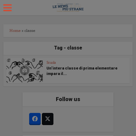
Home
»
classe
Tag - classe
Scuola
Un’intera classe di prima elementare
impara il...
Follow us