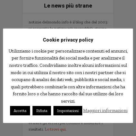
Le news più strane
notizie.delmondo.info è il blog che dal 2003
vi racconta le notizie più incredibili, strane,
curiose e divertenti: fatti imbarazzanti,
Cookie privacy policy
ladri imbranati, prodotti assurdi, ricerche
scientifiche decisamente insolite.
Utilizziamo i cookie per personalizzare contenuti ed annunci,
Informativa Privacy
per fornire funzionalità dei social media e per analizzare il
nostro traffico. Condividiamo inoltre alcuni informazioni sul
Contatti
modo in cui utilizza il nostro sito con i nostri partner che si
occupano di analisi dei dati web, pubblicità e social media, i
quali potrebbero combinarle con altre informazioni che ha
Implementare l'AI nella tua impresa senza
fornito loro o che hanno raccolto dal suo utilizzo dei loro
sprecare tempo e soldi. Il libro con il
servizi.
metodo e gli strumenti.
Non servono competenze tecniche. Serve
Maggiori informazioni
Accetta
Rifiuta
Impostazioni
un metodo per scegliere i progetti giusti,
evitare gli errori più comuni e misurare i
risultati.
Lo trovi qui.