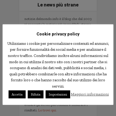
Le news più strane
notizie.delmondo.info è il blog che dal 2003
vi racconta le notizie più incredibili, strane,
curiose e divertenti: fatti imbarazzanti,
Cookie privacy policy
ladri imbranati, prodotti assurdi, ricerche
scientifiche decisamente insolite.
Utilizziamo i cookie per personalizzare contenuti ed annunci,
Informativa Privacy
per fornire funzionalità dei social media e per analizzare il
nostro traffico. Condividiamo inoltre alcuni informazioni sul
Contatti
modo in cui utilizza il nostro sito con i nostri partner che si
occupano di analisi dei dati web, pubblicità e social media, i
quali potrebbero combinarle con altre informazioni che ha
Implementare l'AI nella tua impresa senza
fornito loro o che hanno raccolto dal suo utilizzo dei loro
sprecare tempo e soldi. Il libro con il
servizi.
metodo e gli strumenti.
Non servono competenze tecniche. Serve
Maggiori informazioni
Accetta
Rifiuta
Impostazioni
un metodo per scegliere i progetti giusti,
evitare gli errori più comuni e misurare i
risultati.
Lo trovi qui.