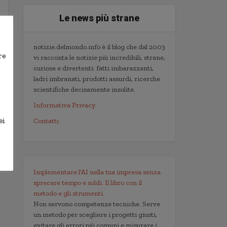
Le news più strane
notizie.delmondo.info è il blog che dal 2003
re
vi racconta le notizie più incredibili, strane,
curiose e divertenti: fatti imbarazzanti,
ladri imbranati, prodotti assurdi, ricerche
scientifiche decisamente insolite.
,
Informativa Privacy
ei
Contatti
Implementare l'AI nella tua impresa senza
sprecare tempo e soldi. Il libro con il
metodo e gli strumenti.
Non servono competenze tecniche. Serve
un metodo per scegliere i progetti giusti,
evitare gli errori più comuni e misurare i