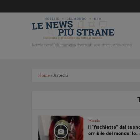
Notizie incredibili, immagini divertenti, cose strane, video curiosi
Home
»
Aztechi
Mondo
Il “fischietto” dal suon
orribile del mondo: lo...