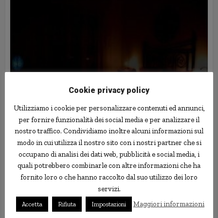
Cookie privacy policy
Utilizziamo i cookie per personalizzare contenuti ed annunci,
per fornire funzionalità dei social media e per analizzare il
nostro traffico. Condividiamo inoltre alcuni informazioni sul
Sondaggi
modo in cui utilizza il nostro sito con i nostri partner che si
Il 40% degli adulti ha paura del
occupano di analisi dei dati web, pubblicità e social media, i
buio
quali potrebbero combinarle con altre informazioni che ha
14 Dicembre 2011
fornito loro o che hanno raccolto dal suo utilizzo dei loro
servizi.
Maggiori informazioni
Accetta
Rifiuta
Impostazioni