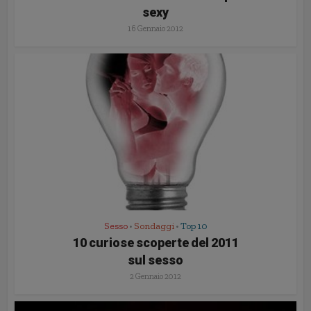
sexy
16 Gennaio 2012
Sesso
Sondaggi
Top 10
•
•
10 curiose scoperte del 2011
sul sesso
2 Gennaio 2012