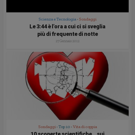
Scienza e Tecnologia
Sondaggi
•
Le 3:44 è l’ora a cui ci si sveglia
più di frequente di notte
27 Gennaio 2012
Sondaggi
Top 10
Vita di coppia
•
•
10 scoperte scientifiche… sui