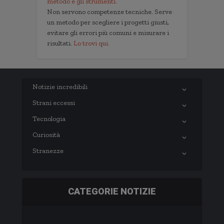
metodo e gli strumenti.
Non servono competenze tecniche. Serve
un metodo per scegliere i progetti giusti,
evitare gli errori più comuni e misurare i
risultati.
Lo trovi qui.
Notizie incredibili
Strani eccessi
Tecnologia
Curiosità
Stranezze
CATEGORIE NOTIZIE