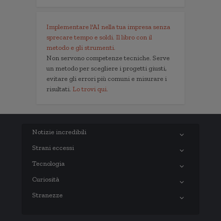
Implementare l'AI nella tua impresa senza
sprecare tempo e soldi. Il libro con il
metodo e gli strumenti.
Non servono competenze tecniche. Serve
un metodo per scegliere i progetti giusti,
evitare gli errori più comuni e misurare i
risultati.
Lo trovi qui.
Notizie incredibili
Strani eccessi
Tecnologia
Curiosità
Stranezze