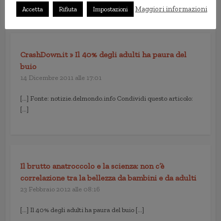
Maggiori informazioni
Accetta
Rifiuta
Impostazioni
2 commenti
CrashDown.it » Il 40% degli adulti ha paura del
buio
14 Dicembre 2011 alle 17:01
[…] Fonte: notizie.delmondo.info Condividi questo articolo:
[…]
Il brutto anatroccolo e la scienza: non c’è
correlazione tra la bellezza da bambini e da adulti
23 Febbraio 2012 alle 08:16
[…] Il 40% degli adulti ha paura del buio […]