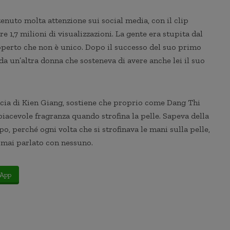
tenuto molta attenzione sui social media, con il clip
e 1,7 milioni di visualizzazioni. La gente era stupita dal
operto che non è unico. Dopo il successo del suo primo
o da un’altra donna che sosteneva di avere anche lei il suo
cia di Kien Giang, sostiene che proprio come Dang Thi
piacevole fragranza quando strofina la pelle. Sapeva della
o, perché ogni volta che si strofinava le mani sulla pelle,
 mai parlato con nessuno.
App