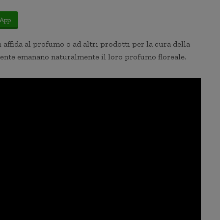
App
affida al profumo o ad altri prodotti per la cura della
ente emanano naturalmente il loro profumo floreale.