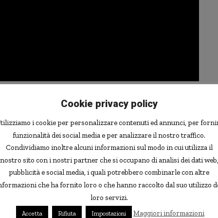
Cookie privacy policy
a vietnamita, avrebbe un “superpotere” molto
curioso
. La
te un profumo dolce e floreale che potrebbe essere
tilizziamo i cookie per personalizzare contenuti ed annunci, per forni
g ha scoperto quest stranezza del suo corpo un paio di
funzionalità dei social media e per analizzare il nostro traffico.
i piedi dopo una giornata intensa. Improvvisamente ha
Condividiamo inoltre alcuni informazioni sul modo in cui utilizza il
e alla fine ha capito che veniva dal suo stesso corpo.
nostro sito con i nostri partner che si occupano di analisi dei dati web
pubblicità e social media, i quali potrebbero combinarle con altre
el suo corpo sono più profumate di altre, e che l’odore è
nformazioni che ha fornito loro o che hanno raccolto dal suo utilizzo d
“
D
i notte, le persone intorno a me possono ancora sentire
loro servizi.
no seduta a metri di distanza da loro
“, ha detto la signora
Maggiori informazioni
Accetta
Rifiuta
Impostazioni