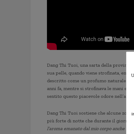
Dang Thi Tuoi, una sarta della provinci
sua pelle, quando viene strofinata, emet
U
descritto come un profumo naturale. Dan
anni fa, mentre si strofinava le mani e 
sentito questo piacevole odore nell’aria, 
Dang Thi Tuoi sostiene che alcune zone d
i
più forte di notte che durante il giorno. 
l’aroma emanato dal mio corpo anche se so