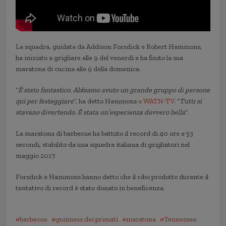
La squadra, guidata da Addison Forsdick e Robert Hammons,
ha iniziato a grigliare alle 9 del venerdì e ha finito la sua
maratona di cucina alle 9 della domenica.
“
È stato fantastico. Abbiamo avuto un grande gruppo di persone
qui per festeggiare
“, ha detto Hammons
a WATN-TV
. “
Tutti si
stavano divertendo. È stata un’esperienza davvero bella
“.
La maratona di barbecue ha battuto il record di 40 ore e 53
secondi, stabilito da una squadra italiana di grigliatori nel
maggio 2017.
Forsdick e Hammons hanno detto che il cibo prodotto durante il
tentativo di record è stato donato in beneficenza.
barbecue
guinness dei primati
maratona
Tennessee