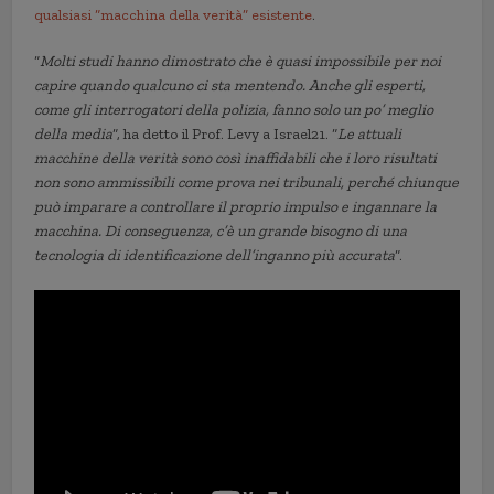
qualsiasi “macchina della verità” esistente
.
“
Molti studi hanno dimostrato che è quasi impossibile per noi
capire quando qualcuno ci sta mentendo. Anche gli esperti,
come gli interrogatori della polizia, fanno solo un po’ meglio
della media
“, ha detto il Prof. Levy a Israel21. “
Le attuali
macchine della verità sono così inaffidabili che i loro risultati
non sono ammissibili come prova nei tribunali, perché chiunque
può imparare a controllare il proprio impulso e ingannare la
macchina. Di conseguenza, c’è un grande bisogno di una
tecnologia di identificazione dell’inganno più accurata
“.