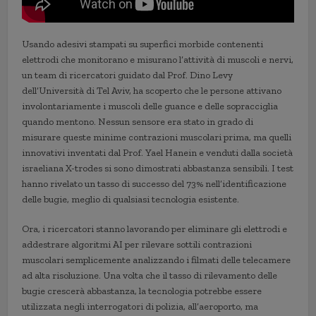
Usando adesivi stampati su superfici morbide contenenti
elettrodi che monitorano e misurano l’attività di muscoli e nervi,
un team di ricercatori guidato dal Prof. Dino Levy
dell’Università di Tel Aviv, ha scoperto che le persone attivano
involontariamente i muscoli delle guance e delle sopracciglia
quando mentono. Nessun sensore era stato in grado di
misurare queste minime contrazioni muscolari prima, ma quelli
innovativi inventati dal Prof. Yael Hanein e venduti dalla società
israeliana X-trodes si sono dimostrati abbastanza sensibili. I test
hanno rivelato un tasso di successo del 73% nell’identificazione
delle bugie, meglio di qualsiasi tecnologia esistente.
Ora, i ricercatori stanno lavorando per eliminare gli elettrodi e
addestrare algoritmi AI per rilevare sottili contrazioni
muscolari semplicemente analizzando i filmati delle telecamere
ad alta risoluzione. Una volta che il tasso di rilevamento delle
bugie crescerà abbastanza, la tecnologia potrebbe essere
utilizzata negli interrogatori di polizia, all’aeroporto, ma