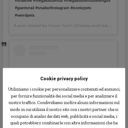
#snailove #megalobulimus #megalobulimusoblongus
#giantsnail #snailsofinstagram #exoticpets
#weirdpets
A post shared by
Pepper Apollo
(@crazy.snail.lady1) on
Mar
Cookie privacy policy
Utilizziamo i cookie per personalizzare contenuti ed annunci,
per fornire funzionalità dei social media e per analizzare il
nostro traffico. Condividiamo inoltre alcuni informazioni sul
modo in cui utilizza il nostro sito con i nostri partner che si
occupano di analisi dei dati web, pubblicità e social media, i
View this post on Instagram
quali potrebbero combinarle con altre informazioni che ha