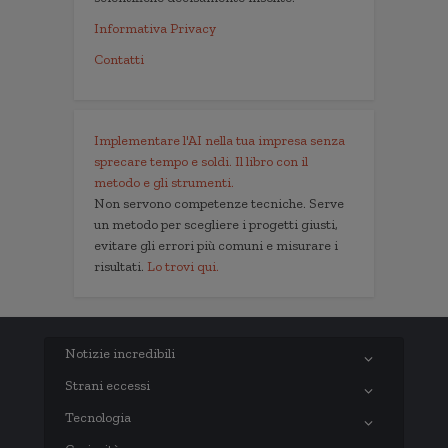
Informativa Privacy
Contatti
Implementare l'AI nella tua impresa senza
sprecare tempo e soldi. Il libro con il
metodo e gli strumenti.
Non servono competenze tecniche. Serve
un metodo per scegliere i progetti giusti,
evitare gli errori più comuni e misurare i
risultati.
Lo trovi qui.
Notizie incredibili
Strani eccessi
Tecnologia