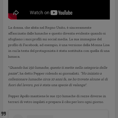
La donna, che abita nel Regno Unito, è sinceramente
affascinata dalle lumache e questo diventa evidente quando si
sfogliano i suoi profili sui social media. La sua immagine del
profilo di Facebook, ad esempio, è una versione della Monna Lisa
in cui la testa del protagonista è stata sostituita con quella di una
lumaca.
“
Quando hai 150 lumache, questo ti mette nella categoria delle
pazze
“, ha detto Pepper ridendo ai giornalisti.
“Ho iniziato a
collezionare lumache circa 10 anni fa, ne ho trovate alcune al di
fuori del lavoro, poi è stata una specie di valanga
“.
Pepper Apollo mantiene le sue 150 lumache di razze diverse in
terrari di vetro impilati e prepara il cibo per loro ogni giorno.