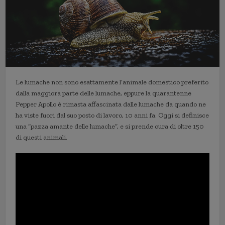
Le lumache non sono esattamente l’animale domestico preferito
dalla maggiora parte delle lumache, eppure la quarantenne
Pepper Apollo è rimasta affascinata dalle lumache da quando ne
ha viste fuori dal suo posto di lavoro, 10 anni fa. Oggi si definisce
una “pazza amante delle lumache”, e si prende cura di oltre 150
di questi animali.