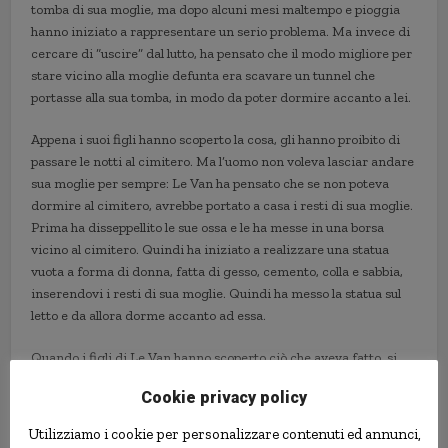
tomba di sua moglie, ma dopo alcuni mesi maltempo e pioggia
hanno iniziato a rappresentare un serio problema. Ma invece di
cercare di “uscire” dal lutto, ha pensato che il modo migliore per
stare vicino alla moglie defunta era scavare un tunnel che
portasse alla sua tomba, in modo da poter dormire accanto a lei.
Appena i suoi figli hanno scoperto la cosa, gli hanno proibito di
passare le notti al cimitero. Ma l’uomo non voleva lasciar andare
sua moglie per sempre: Le Van ha pensato che se non poteva
dormire al cimitero, avrebbe portato a casa i resti di sua moglie.
Prima ha disseppellito le sue ossa e le ha messe in una borsa
vicino al cimitero. Quindi ha iniziato a realizzare una statua
vuota a forma di donna, fatta di gesso, cemento, colla e sabbia,
inserendovi i resti di sua moglie. Quindi ha messo la statua sul
letto e da allora dorme accanto ad essa.
Quando i figli di Le Van hanno scoperto ciò che aveva fatto, si
sono infuriati pretendendo che riportasse il corpo della madre al
Cookie privacy policy
cimitero, ma lui ha rifiutato, dicendo che non poteva andare
avanti senza di lei. I
vicini
si sono rifiutati di entrare in casa sua
Utilizziamo i cookie per personalizzare contenuti ed annunci,
per anni dopo aver scoperto che vi aveva portato le ossa della