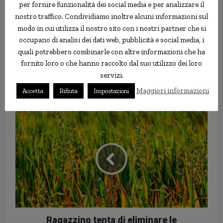
per fornire funzionalità dei social media e per analizzare il
moglie, e alcuni hanno persino avvisato le autorità, accusando
nostro traffico. Condividiamo inoltre alcuni informazioni sul
Le Van di diffondere malattie. La polizia ha provato a
modo in cui utilizza il nostro sito con i nostri partner che si
convincerlo a riportare ripetutamente il corpo di sua moglie al
occupano di analisi dei dati web, pubblicità e social media, i
cimitero, ma l’uomo
ha sempre testardamente rifiutato
, quindi
quali potrebbero combinarle con altre informazioni che ha
alla fine hanno rinunciato.
fornito loro o che hanno raccolto dal suo utilizzo dei loro
servizi.
cadavere
moglie
mummia
Vietnam
Maggiori informazioni
Accetta
Rifiuta
Impostazioni
Ragazzino tenta di eliminare le