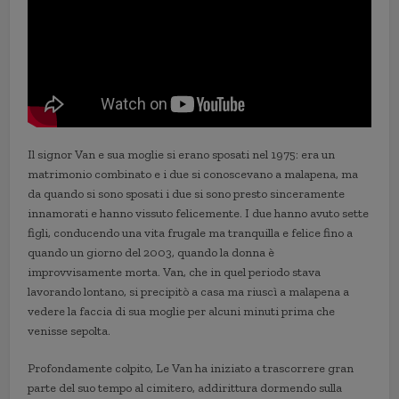
Il signor Van e sua moglie si erano sposati nel 1975: era un
matrimonio combinato e i due si conoscevano a malapena, ma
da quando si sono sposati i due si sono presto sinceramente
innamorati e hanno vissuto felicemente. I due hanno avuto sette
figli, conducendo una vita frugale ma tranquilla e felice fino a
quando un giorno del 2003, quando la donna è
improvvisamente morta. Van, che in quel periodo stava
lavorando lontano, si precipitò a casa ma riuscì a malapena a
vedere la faccia di sua moglie per alcuni minuti prima che
venisse sepolta.
Profondamente colpito, Le Van ha iniziato a trascorrere gran
parte del suo tempo al cimitero, addirittura dormendo sulla