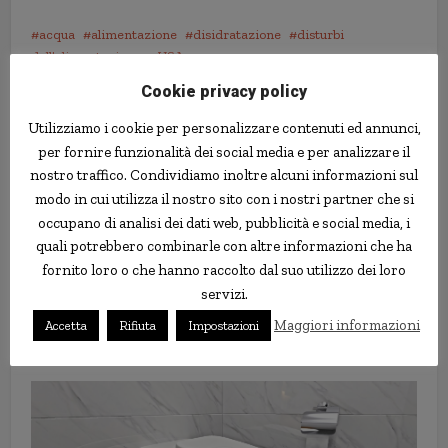
acqua
alimentazione
disidratazione
disturbi
dell'alimentazione
USA
Cookie privacy policy
Utilizziamo i cookie per personalizzare contenuti ed annunci,
per fornire funzionalità dei social media e per analizzare il
nostro traffico. Condividiamo inoltre alcuni informazioni sul
modo in cui utilizza il nostro sito con i nostri partner che si
occupano di analisi dei dati web, pubblicità e social media, i
quali potrebbero combinarle con altre informazioni che ha
fornito loro o che hanno raccolto dal suo utilizzo dei loro
servizi.
Maggiori informazioni
Accetta
Rifiuta
Impostazioni
Diventa ricco riprendendosi
mentre dorme