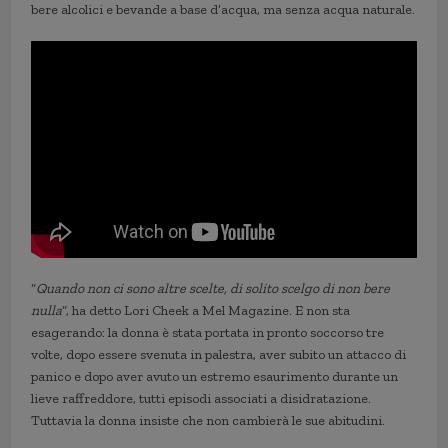
bere alcolici e bevande a base d’acqua, ma senza acqua naturale.
“
Quando non ci sono altre scelte, di solito scelgo di non bere
nulla
“, ha detto Lori Cheek a Mel Magazine. E non sta
esagerando: la donna è stata portata in pronto soccorso tre
volte, dopo essere svenuta in palestra, aver subito un attacco di
panico e dopo aver avuto un estremo esaurimento durante un
lieve raffreddore, tutti episodi associati a disidratazione.
Tuttavia la donna insiste che non cambierà le sue abitudini.