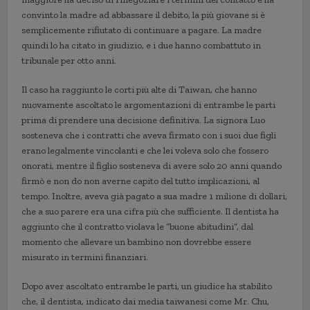
convinto la madre ad abbassare il debito, la più giovane si è
semplicemente rifiutato di continuare a pagare. La madre
quindi lo ha citato in giudizio, e i due hanno combattuto in
tribunale per otto anni.
Il caso ha raggiunto le corti più alte di Taiwan, che hanno
nuovamente ascoltato le argomentazioni di entrambe le parti
prima di prendere una decisione definitiva. La signora Luo
sosteneva che i contratti che aveva firmato con i suoi due figli
erano legalmente vincolanti e che lei voleva solo che fossero
onorati, mentre il figlio sosteneva di avere solo 20 anni quando
firmò e non do non averne capito del tutto implicazioni, al
tempo. Inoltre, aveva già pagato a sua madre 1 milione di dollari,
che a suo parere era una cifra più che sufficiente. Il dentista ha
aggiunto che il contratto violava le “buone abitudini”, dal
momento che allevare un bambino non dovrebbe essere
misurato in termini finanziari.
Dopo aver ascoltato entrambe le parti, un giudice ha stabilito
che, il dentista, indicato dai media taiwanesi come Mr. Chu,