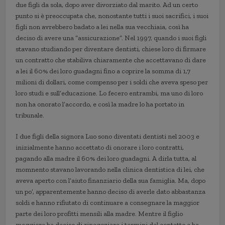
due figli da sola, dopo aver divorziato dal marito. Ad un certo
punto si è preoccupata che, nonostante tutti i suoi sacrifici, i suoi
figli non avrebbero badato a lei nella sua vecchiaia, così ha
deciso di avere una “assicurazione”. Nel 1997, quando i suoi figli
stavano studiando per diventare dentisti, chiese loro di firmare
un contratto che stabiliva chiaramente che accettavano di dare
a lei il 60% dei loro guadagni fino a coprire la somma di 1,7
milioni di dollari, come compenso per i soldi che aveva speso per
loro studi e sull’educazione. Lo fecero entrambi, ma uno di loro
non ha onorato l’accordo, e così la madre lo ha portato in
tribunale.
I due figli della signora Luo sono diventati dentisti nel 2003 e
inizialmente hanno accettato di onorare i loro contratti,
pagando alla madre il 60% dei loro guadagni. A dirla tutta, al
momnento stavano lavorando nella clinica dentistica di lei, che
aveva aperto con l’aiuto finanziario della sua famiglia. Ma, dopo
un po’, apparentemente hanno deciso di averle dato abbastanza
soldi e hanno rifiutato di continuare a consegnare la maggior
parte dei loro profitti mensili alla madre. Mentre il figlio
maggiore ha deciso di rinegoziare i termini del contatto e ha