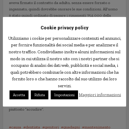
aveva firmato il contratto da adulto, senza essere forzato o
ingannato, quindi dovrebbe onorare le sue condizioni. All’uomo
è stato quindi ordinato di pagare i rimanenti 754.000 della
“tassa di educazione” concordata, con l’aggiunta di ulteriore
Cookie privacy policy
interessi che portavano il debito a sua madre a $ 967.000.
Utilizziamo i cookie per personalizzare contenuti ed annunci,
Il caso insolito ha attirato molta attenzione a Taiwan
, un paese
per fornire funzionalità dei social media e per analizzare il
in cui gli adulti sono tenuti per legge a prendersi cura dei
nostro traffico. Condividiamo inoltre alcuni informazioni sul
genitori anziani. Non tutti lo fanno, e i genitori quasi mai fanno
modo in cui utilizza il nostro sito con i nostri partner che si
causa ai loro figli in questo modo, quindi questo è stato il primo
occupano di analisi dei dati web, pubblicità e social media, i
di una società in cui essere dei “bravi figli” e dei “bravi genitori”
sono considerate delle virtù importanti.
quali potrebbero combinarle con altre informazioni che ha
fornito loro o che hanno raccolto dal suo utilizzo dei loro
Alcuni hanno appoggiato la madre, sostenendo che è dovere dei
servizi.
figli prendersi cura dei genitori, ma altri accusano la donna di
Maggiori informazioni
Accetta
Rifiuta
Impostazioni
avere speculato sulla situazione, sottolineando che il “prendersi
cura” non dovrebbe tanto voler dire “dare soldi”, quanto
piuttosto “accudire”.
causa
dentista
genitori
guadagni
mantenimento