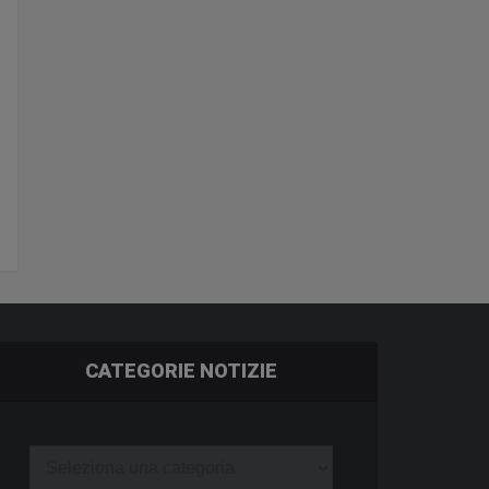
CATEGORIE NOTIZIE