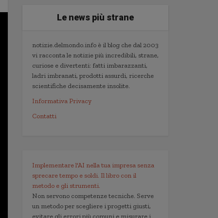
Le news più strane
notizie.delmondo.info è il blog che dal 2003
vi racconta le notizie più incredibili, strane,
curiose e divertenti: fatti imbarazzanti,
ladri imbranati, prodotti assurdi, ricerche
scientifiche decisamente insolite.
Informativa Privacy
Contatti
Implementare l'AI nella tua impresa senza
sprecare tempo e soldi. Il libro con il
metodo e gli strumenti.
Non servono competenze tecniche. Serve
un metodo per scegliere i progetti giusti,
evitare gli errori più comuni e misurare i