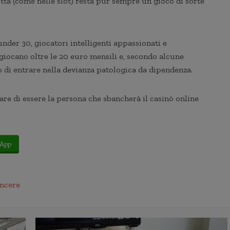
tta (come nelle slot) resta pur sempre un gioco di sorte
nder 30, giocatori intelligenti appassionati e
n giocano oltre le 20 euro mensili e, secondo alcune
o di entrare nella devianza patologica da dipendenza.
rare di essere la persona che sbancherà il casinò online
App
incere