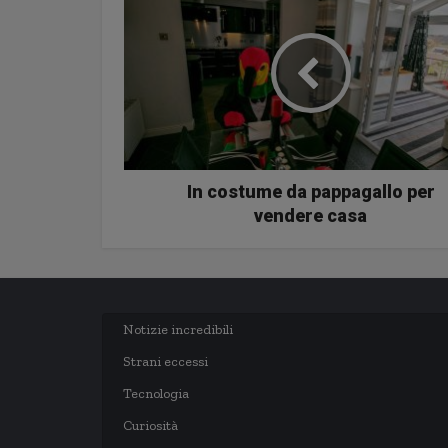
In costume da pappagallo per
vendere casa
Notizie incredibili
Strani eccessi
Tecnologia
Curiosità