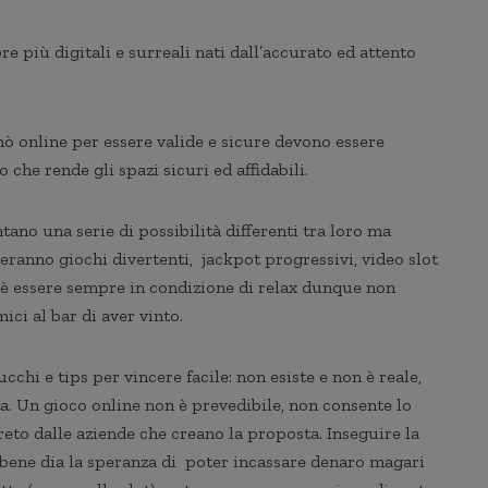
pre più digitali e surreali nati dall’accurato ed attento
nò online per essere valide e sicure devono essere
he rende gli spazi sicuri ed affidabili.
tano una serie di possibilità differenti tra loro ma
ranno giochi divertenti, jackpot progressivi, video slot
ne è essere sempre in condizione di relax dunque non
ici al bar di aver vinto.
ucchi e tips per vincere facile: non esiste e non è reale,
za. Un gioco online non è prevedibile, non consente lo
reto dalle aziende che creano la proposta. Inseguire la
ebbene dia la speranza di poter incassare denaro magari