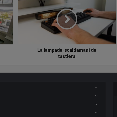
La lampada-scaldamani da
tastiera