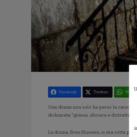
U
Facebook
Twitter
Whats
Una donna non solo ha perso la causa pe
dichiarata “grassa, ubriaca e distratta” d
i
La donna, Eren Hussein, si era rotta pols