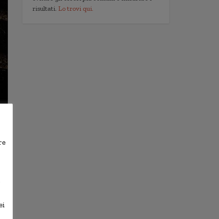
risultati.
Lo trovi qui.
re
,
ei