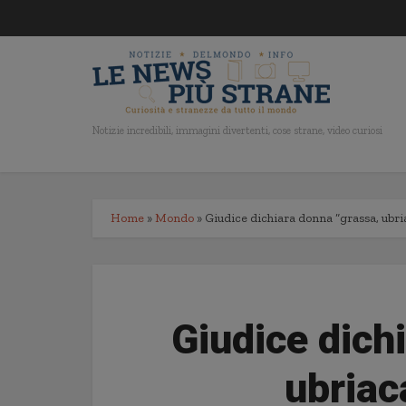
Notizie incredibili, immagini divertenti, cose strane, video curiosi
Home
»
Mondo
»
Giudice dichiara donna “grassa, ubria
Giudice dich
ubriac