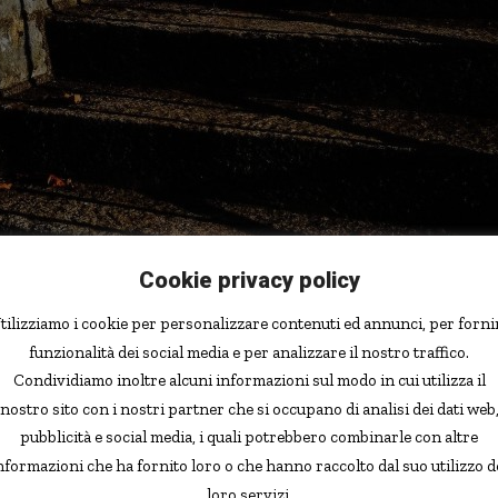
Cookie privacy policy
tilizziamo i cookie per personalizzare contenuti ed annunci, per forni
App
funzionalità dei social media e per analizzare il nostro traffico.
Condividiamo inoltre alcuni informazioni sul modo in cui utilizza il
r danni contro un locale di Londra, ma è stata anche
nostro sito con i nostri partner che si occupano di analisi dei dati web
alla giudice.
pubblicità e social media, i quali potrebbero combinarle con altre
nformazioni che ha fornito loro o che hanno raccolto dal suo utilizzo d
o e gomito ad una festa al Ronnie Scott Jazz Club, noto
loro servizi.