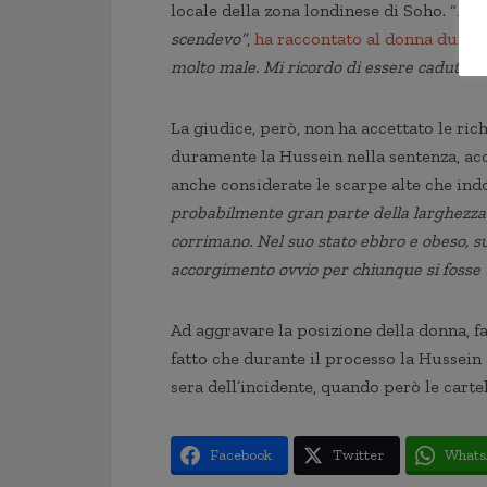
locale della zona londinese di Soho. “
Era 
scendevo”
,
ha raccontato al donna durant
molto male. Mi ricordo di essere caduta sul
La giudice, però, non ha accettato le ric
duramente la Hussein nella sentenza, acc
anche considerate le scarpe alte che indo
probabilmente gran parte della larghezza d
corrimano. Nel suo stato ebbro e obeso, s
accorgimento ovvio per chiunque si fosse t
Ad aggravare la posizione della donna, f
fatto che durante il processo la Hussein
sera dell’incidente, quando però le cart
Facebook
Twitter
Whats