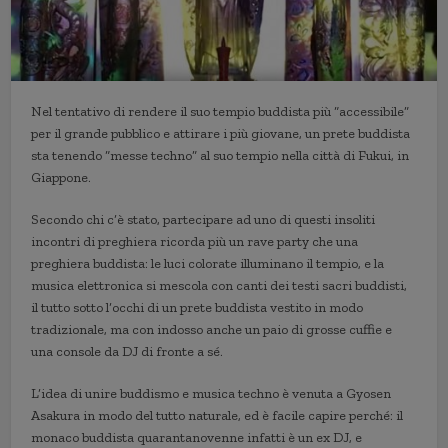
Nel tentativo di rendere il suo tempio buddista più “accessibile”
per il grande pubblico e attirare i più giovane, un prete buddista
sta tenendo “messe techno” al suo tempio nella città di Fukui, in
Giappone.
Secondo chi c’è stato, partecipare ad uno di questi insoliti
incontri di preghiera ricorda più un rave party che una
preghiera buddista: le luci colorate illuminano il tempio, e la
musica elettronica si mescola con canti dei testi sacri buddisti,
il tutto sotto l’occhi di un prete buddista vestito in modo
tradizionale, ma con indosso anche un paio di grosse cuffie e
una console da DJ di fronte a sé.
L’idea di unire buddismo e musica techno è venuta a Gyosen
Asakura in modo del tutto naturale, ed è facile capire perché: il
monaco buddista quarantanovenne infatti è un ex DJ, e