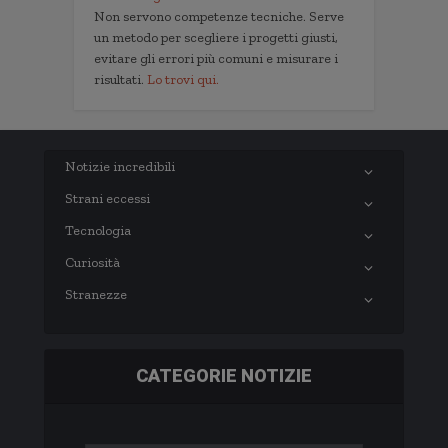
Non servono competenze tecniche. Serve
un metodo per scegliere i progetti giusti,
evitare gli errori più comuni e misurare i
risultati.
Lo trovi qui.
Notizie incredibili
Strani eccessi
Tecnologia
Curiosità
Stranezze
CATEGORIE NOTIZIE