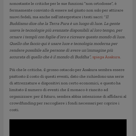
nonostante le critiche per le sue funzioni “non ortodosse”, è
fermamente convinto di essere nel giusto non solo per attirare
nuovi fedeli, ma anche nell’interpretare i testi sacri: “
Il
Buddismo dice che la Terra Pura è un luogo di luce. La gente
usava le tecnologie più avanzate disponibili al loro tempo, per
ornare i templi con foglie d’oro e ricreare questo mondo di luce.
Quello che faccio qui è usare luce e tecnologia moderna per
rendere possibile alle persone di avere un’immagine più
accurata di quello che è il mondo di Buddha”
,
spiega Asakura
.
Più che le critiche, il grosso ostacolo per Asakura sembra essere
piuttosto il costo di questi eventi, dato che richiedono una serie
di attrezzature e dispositivi non certo economici, e questo ha
limitato il numero di eventi che il monaco è riuscito ad
organizzare: per il futuro, sembra abbia intenzione di affidarsi al
crowdfunding per raccogliere i fondi necessari per coprire i
costi.