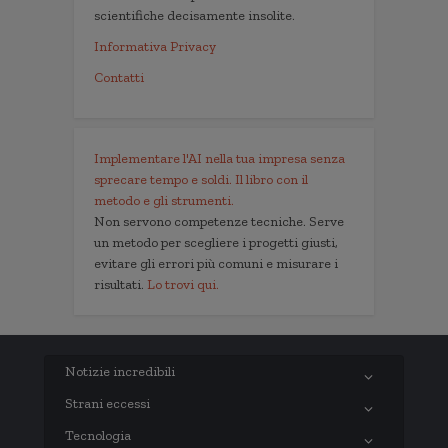
scientifiche decisamente insolite.
Informativa Privacy
Contatti
Implementare l'AI nella tua impresa senza
sprecare tempo e soldi. Il libro con il
metodo e gli strumenti.
Non servono competenze tecniche. Serve
un metodo per scegliere i progetti giusti,
evitare gli errori più comuni e misurare i
risultati.
Lo trovi qui.
Notizie incredibili
Strani eccessi
Tecnologia