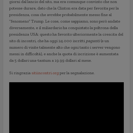
giorni dal lancio del sito, ma era comunque convinto che non
potesse durare, dato che la Clinton era data per favorita per la
presidenza, cosa che avrebbe probabilmente messo fine al
“fenomeno” Trump. Le cose, come sappiamo, sono però andate
diversamente, e il miliardario ha conquistato la poltrona della
presidenza USA: questo ha favorito ulteriormente la crescita del
sito di incontri, che ha oggi 24.000 iscritti
paganti
(e un
numero di visite talmente alto che ogni tanto i server vengono
messi in difficoltà), e anche la quota di iscrizione è aumentata
da 5 dollari una-tantum a 19.99 dollari al mese.
Si ringrazia
sitiincontri.org
per la segnalazione.