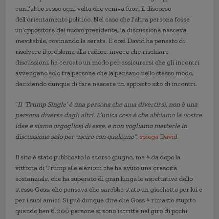
con l’altro sesso ogni volta che veniva fuori il discorso
dell’orientamento politico. Nel caso che l’altra persona fosse
un’oppositore del nuovo presidente, la discussione nasceva
inevitabile, rovinando la serata. E così David ha pensato di
risolvere il problema alla radice: invece che rischiare
discussioni, ha cercato un modo per assicurarsi che gli incontri
avvengano solo tra persone che la pensano nello stesso modo,
decidendo dunque di fare nascere un apposito sito di incontri.
“
Il ‘Trump Single’ è una persona che ama divertirsi, non è una
persona diversa dagli altri. L’unica cosa è che abbiamo le nostre
idee e siamo orgogliosi di esse, e non vogliamo metterle in
discussione solo per uscire con qualcuno”
,
spiega David
.
Il sito è stato pubblicato lo scorso giugno, ma è da dopo la
vittoria di Trump alle elezioni che ha avuto una crescita
sostanziale, che ha superato di gran lunga le aspettative dello
stesso Goss, che pensava che sarebbe stato un giochetto per lui e
per i suoi amici. Si può dunque dire che Goss è rimasto stupito
quando ben 6.000 persone si sono iscritte nel giro di pochi