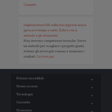
Contatti
Implementare l'AI nella tua impresa senza
sprecare tempo e soldi. Il libro con il
metodo e gli strumenti.
Non servono competenze tecniche. Serve
un metodo per scegliere i progetti giusti,
evitare gli errori più comuni e misurare i
risultati.
Lo trovi qui.
Notizie incredibili
Strani eccessi
Tecnologia
Curiosità
Stranezze