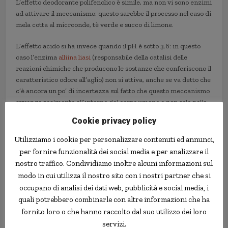
L’effetto deodorante polifenolico è simile, ma non vi sono enzimi
ad attivare il meccanismo: questo sarebbe il processo nel caso di
mela cotta al microonde, tè verde e succo di limone.
L’effetto acido si ha invece quando il pH è sotto 3.6: in questo
caso l’enzima
alliina liasi
(responsabile della catalisi delle
reazioni chimiche che producono le sostanze che conferiscono il
caratteristico odore all’aglio) non si attiva, anche se va detto che
c’è ancora un po’ di incertezza sul fatto che questo meccanismo
avvenga realmente all’interno del corpo umano e non solo nelle
prove a tavolino. Questo potrebbe giocare un ruolo nell’effetto
Cookie privacy policy
deodorante del succo di limone e delle bibite gassate.
Utilizziamo i cookie per personalizzare contenuti ed annunci,
per fornire funzionalità dei social media e per analizzare il
nostro traffico. Condividiamo inoltre alcuni informazioni sul
modo in cui utilizza il nostro sito con i nostri partner che si
aglio
alito
odore
ricerche scientifiche
occupano di analisi dei dati web, pubblicità e social media, i
quali potrebbero combinarle con altre informazioni che ha
fornito loro o che hanno raccolto dal suo utilizzo dei loro
servizi.