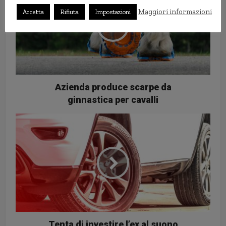
Maggiori informazioni
Accetta
Rifiuta
Impostazioni
Azienda produce scarpe da
ginnastica per cavalli
Tenta di investire l’ex al suono