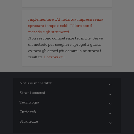
Implementare l'AI nella tua impresa senza
sprecare tempo e soldi. Il libro con il
metodo e gli strumenti.
Non servono competenze tecniche. Serve
un metodo per scegliere i progetti giusti,
evitare gli errori più comuni e misurare i
risultati.
Lo trovi qui.
Notizie incredibili
Strani eccessi
Tecnologia
Curiosità
Stranezze