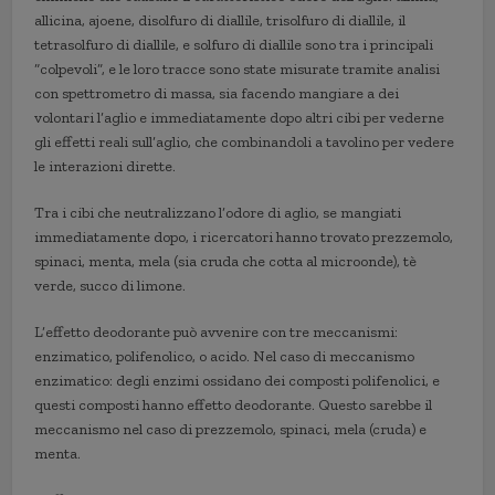
allicina, ajoene, disolfuro di diallile, trisolfuro di diallile, il
tetrasolfuro di diallile, e solfuro di diallile sono tra i principali
“colpevoli”, e le loro tracce sono state misurate tramite analisi
con spettrometro di massa, sia facendo mangiare a dei
volontari l’aglio e immediatamente dopo altri cibi per vederne
gli effetti reali sull’aglio, che combinandoli a tavolino per vedere
le interazioni dirette.
Tra i cibi che neutralizzano l’odore di aglio, se mangiati
immediatamente dopo, i ricercatori hanno trovato prezzemolo,
spinaci, menta, mela (sia cruda che cotta al microonde), tè
verde, succo di limone.
L’effetto deodorante può avvenire con tre meccanismi:
enzimatico, polifenolico, o acido. Nel caso di meccanismo
enzimatico: degli enzimi ossidano dei composti polifenolici, e
questi composti hanno effetto deodorante. Questo sarebbe il
meccanismo nel caso di prezzemolo, spinaci, mela (cruda) e
menta.