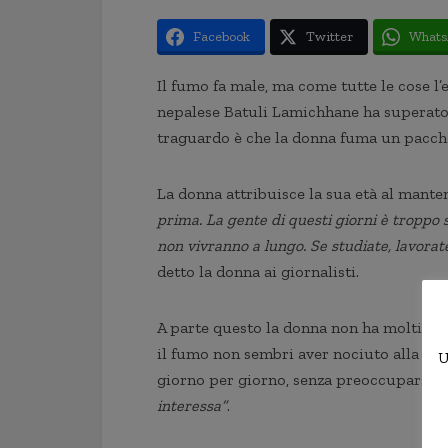
Facebook
Twitter
Whats
Il fumo fa male, ma come tutte le cose l’
nepalese Batuli Lamichhane ha superato 
traguardo è che la donna fuma un pacchet
La donna attribuisce la sua età al mantene
prima. La gente di questi giorni è troppo 
non vivranno a lungo. Se studiate, lavorate 
detto la donna ai giornalisti.
A parte questo la donna non ha molti cons
il fumo non sembri aver nociuto alla su
U
giorno per giorno, senza preoccuparsi d
interessa”
.