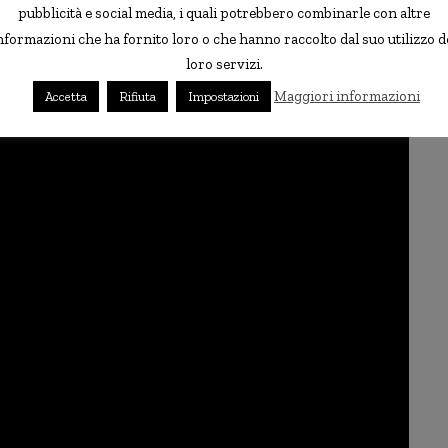
pubblicità e social media, i quali potrebbero combinarle con altre
do alcuni abitanti del villaggio dove
nformazioni che ha fornito loro o che hanno raccolto dal suo utilizzo d
ossimata per difetto a quando ci sono testimonianze
loro servizi.
ere in realtà addirittura qualche anno più vecchia.
Maggiori informazioni
Accetta
Rifiuta
Impostazioni