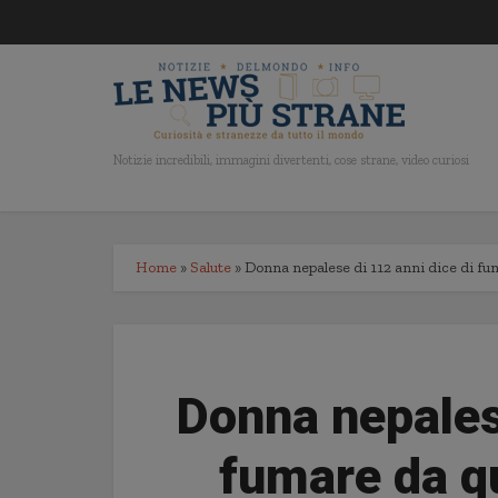
Notizie incredibili, immagini divertenti, cose strane, video curiosi
Home
»
Salute
»
Donna nepalese di 112 anni dice di f
Donna nepalese
fumare da q