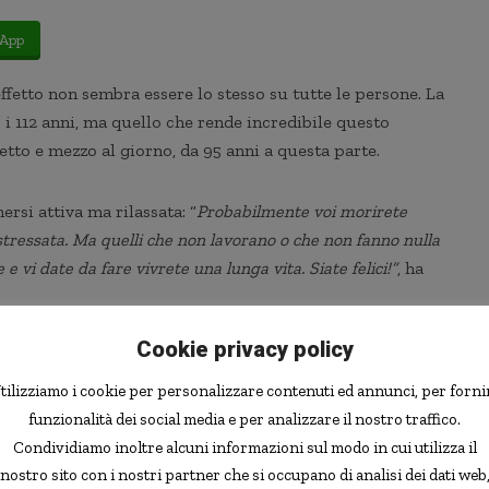
App
effetto non sembra essere lo stesso su tutte le persone. La
i 112 anni, ma quello che rende incredibile questo
to e mezzo al giorno, da 95 anni a questa parte.
rsi attiva ma rilassata: “
Probabilmente voi morirete
stressata. Ma quelli che non lavorano o che non fanno nulla
e vi date da fare vivrete una lunga vita. Siate felici!”
, ha
Cookie privacy policy
igli da dare sullo stile di vita da seguire, ne sul perché
a salute. Certamente la donna sembra vivere serenamente
tilizziamo i cookie per personalizzare contenuti ed annunci, per forni
el tempo che passa: “
Non so quanti anni ho, e non mi
funzionalità dei social media e per analizzare il nostro traffico.
Condividiamo inoltre alcuni informazioni sul modo in cui utilizza il
nostro sito con i nostri partner che si occupano di analisi dei dati web