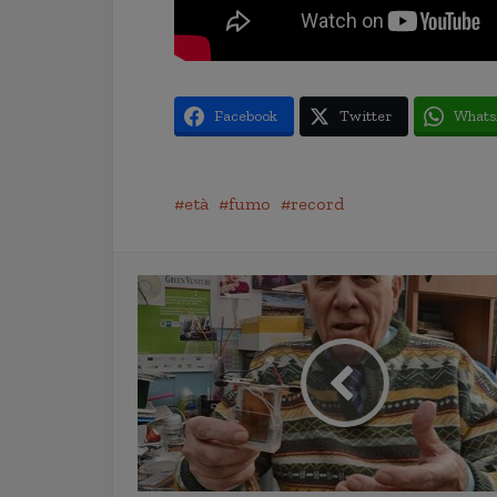
Facebook
Twitter
Whats
età
fumo
record