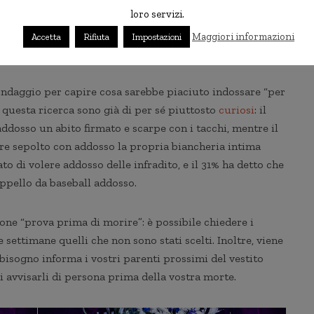
loro servizi.
Maggiori informazioni
Accetta
Rifiuta
Impostazioni
 sondaggio per capire cosa sarebbe piaciuto indossare “per
i di questa ricerca sono già di per sé piuttosto
curiosi
: il
ddosso un abito firmato e scarpe con i tacchi, mentre il
sere sepolto con addosso la propria biancheria intima
to di volere addosso delle infradito, e il 31% ha detto che
ppello da baseball addosso.
ne “prova prima di morire”: è possibile chiedere i
e settimane quelli che non sono stati scelti. Inoltre, viene
bisogno informa i vostri parenti prossimi del vestito
i avvisarli di persona prima della vostra morte.