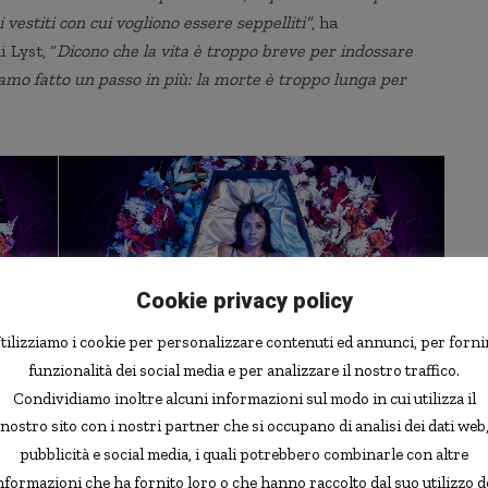
vestiti con cui vogliono essere seppelliti”
, ha
 Lyst, “
Dicono che la vita è troppo breve per indossare
iamo fatto un passo in più: la morte è troppo lunga per
Cookie privacy policy
tilizziamo i cookie per personalizzare contenuti ed annunci, per forni
funzionalità dei social media e per analizzare il nostro traffico.
Condividiamo inoltre alcuni informazioni sul modo in cui utilizza il
nostro sito con i nostri partner che si occupano di analisi dei dati web
pubblicità e social media, i quali potrebbero combinarle con altre
nformazioni che ha fornito loro o che hanno raccolto dal suo utilizzo d