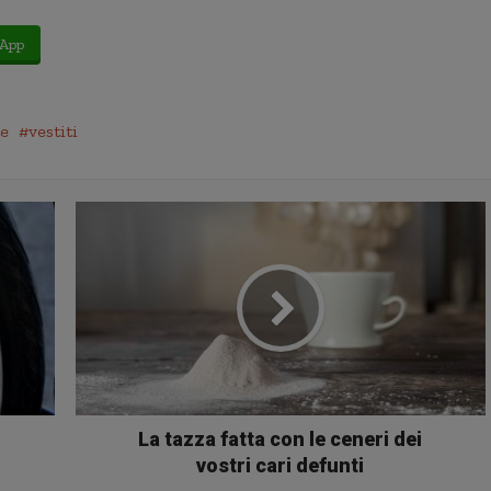
App
e
vestiti
La tazza fatta con le ceneri dei
vostri cari defunti