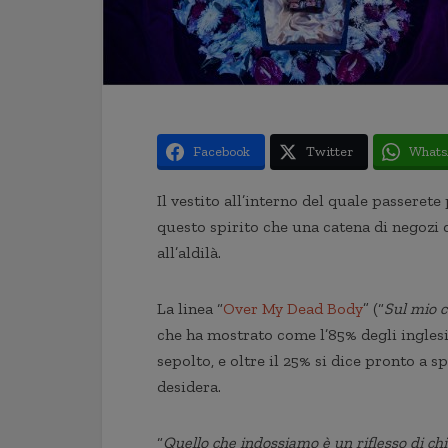
Facebook
Twitter
Whats
Il vestito all’interno del quale passeret
questo spirito che una catena di negozi d
all’aldilà.
La linea “
Over My Dead Body
” (“
Sul mio 
che ha mostrato come l’85% degli inglesi
sepolto, e oltre il 25% si dice pronto a s
desidera.
“
Quello che indossiamo è un riflesso di ch