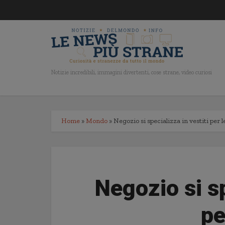
Notizie incredibili, immagini divertenti, cose strane, video curiosi
Home
»
Mondo
»
Negozio si specializza in vestiti per l
Negozio si sp
pe