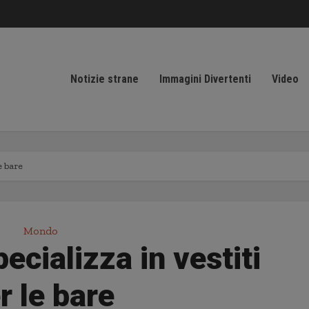
Notizie strane
Immagini Divertenti
Video
e bare
Mondo
ecializza in vestiti
r le bare