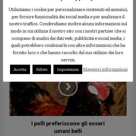
Utilizziamo i cookie per personalizzare contenuti ed annunci,
per fornire funzionalità dei social media e per analizzare il
nostro traffico. Condividiamo inoltre alcuni informazioni sul
modo in cui utilizza il nostro sito con i nostri partner che si
“Decidete voi quanto pagare”:
occupano di analisi dei dati web, pubblicità e social media, i
ristorante cinese perde 13.000
quali potrebbero combinarle con altre informazioni che ha
euro in una settimana
fornito loro o che hanno raccolto dal suo utilizzo dei loro
servizi.
Maggiori informazioni
Accetta
Rifiuta
Impostazioni
I polli preferiscono gli esseri
umani belli