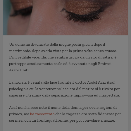
Un uomo ha divorziato dalla moglie pochi giorni dopo il
matrimonio, dopo averla vista per la prima volta senza trucco.
L’incredibile vicenda, che sembra uscita da un sito di satira, è
purtroppo assolutamente reale ed è avvenuta negli Emirati
Arabi Uniti.
La notizia è venuta alla luce tramite il dottor Abdul Aziz Asaf,
psicologo a cui la ventottenne lasciata dal marito si è rivolta per
superare il trauma della separazione improvvisa ed inaspettata.
Asaf non ha reso noto il nome della donna per ovvie ragioni di
privacy, ma
ha raccontato
che la ragazza era stata fidanzata per
sei mesi con un trentaquattrenne, per poi convolare a nozze.