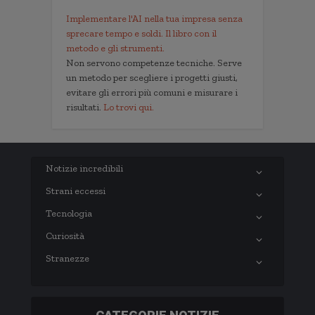
Implementare l'AI nella tua impresa senza
sprecare tempo e soldi. Il libro con il
metodo e gli strumenti.
Non servono competenze tecniche. Serve
un metodo per scegliere i progetti giusti,
evitare gli errori più comuni e misurare i
risultati.
Lo trovi qui.
Notizie incredibili
Strani eccessi
Tecnologia
Curiosità
Stranezze