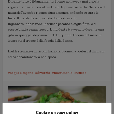
Durante tutto il fidanzamento, l’uomo non aveva mai visto la
ragazza senza trucco, al punto che la prima volta che l’ha vista al
naturale l’avrebbe riconosciuta a stento, andando su tutte le
furie. Il marito ha accusato la donna di averlo
ingannato indossando un trucco pesante e ciglia finte, e d
essere brutta senza trucco. L’incidente è avvenuto durante una
gita in spiaggia, dopo una nuotata, quando l’acqua del mare ha
lavato via il trucco dalla faccia della donna.
Inutili i tentativi di riconciliazione: l’uomo ha preteso il divorzio
ed ha abbandonato la neo-sposa.
acqua e sapone
divorzio
matrimonio
trucco
Cookie privacy policy