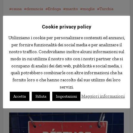
causa
denuncia
Erdoga
marito
moglie
Turchia
Cookie privacy policy
Utilizziamo i cookie per personalizzare contenuti ed annunci,
per fornire funzionalità dei social media e per analizzare il
nostro traffico. Condividiamo inoltre alcuni informazioni sul
modo in cui utilizza il nostro sito con i nostri partner che si
occupano di analisi dei dati web, pubblicità e social media, i
quali potrebbero combinarle con altre informazioni che ha
fornito loro o che hanno raccolto dal suo utilizzo dei loro
servizi.
Mercati azionari per principianti:
Maggiori informazioni
iniziare ad investire in tempi di
Accetta
Rifiuta
Impostazioni
incertezza?