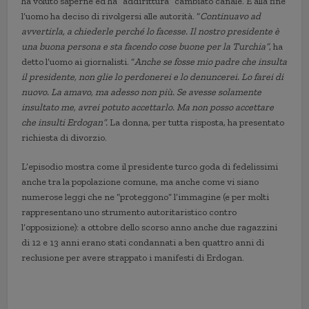
ha voluto saperne ed ha “addirittura” cambiato canale. E alla fine
l’uomo ha deciso di rivolgersi alle autorità. “
Continuavo ad
avvertirla, a chiederle perché lo facesse. Il nostro presidente è
una buona persona e sta facendo cose buone per la Turchia”
, ha
detto l’uomo ai giornalisti. “
Anche se fosse mio padre che insulta
il presidente, non glie lo perdonerei e lo denuncerei. Lo farei di
nuovo. La amavo, ma adesso non più. Se avesse solamente
insultato me, avrei potuto accettarlo. Ma non posso accettare
che insulti Erdogan”.
La donna, per tutta risposta, ha presentato
richiesta di divorzio.
L’episodio mostra come il presidente turco goda di fedelissimi
anche tra la popolazione comune, ma anche come vi siano
numerose leggi che ne “proteggono” l’immagine (e per molti
rappresentano uno strumento autoritaristico contro
l’opposizione): a ottobre dello scorso anno anche due ragazzini
di 12 e 13 anni erano stati condannati a ben quattro anni di
reclusione per avere strappato i manifesti di Erdogan.