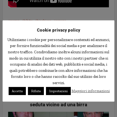
acqua
bibite
bicchiere
sapore
Cookie privacy policy
Utilizziamo i cookie per personalizzare contenuti ed annunci,
per fornire funzionalità dei social media e per analizzare il
nostro traffico. Condividiamo inoltre alcuni informazioni sul
modo in cui utilizza il nostro sito con i nostri partner che si
occupano di analisi dei dati web, pubblicità e social media, i
quali potrebbero combinarle con altre informazioni che ha
fornito loro o che hanno raccolto dal suo utilizzo dei loro
servizi.
Maggiori informazioni
Studio: gli uomini considerano
Accetta
Rifiuta
Impostazioni
una donna più disponibile se è
seduta vicino ad una birra