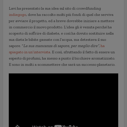
Lavi ha presentato la sua idea sul sito di crowdfunding
indiegogo
, dove ha raccolto molti più fondi di quel che serviva
per avviare il progetto, ed a breve dovrebbe iniziare a mettere
in commercio il nuovo prodotto. L’idea gli è venuta perché ha
scoperto di soffrire di diabete, e così ha dovuto sostituire nella
sua dieta le bibite gassate con l’acqua, ma detestava il suo
sapore. “
La sua mancanza di sapore, per meglio dire”
,
ha
spiegato in un’intervista
. E così, sfruttando il fatto di essere un
esperto di profumi, ha messo a punto il bicchiere aromatizzato.
E sono in molti a scommettere che sarà un successo planetario.