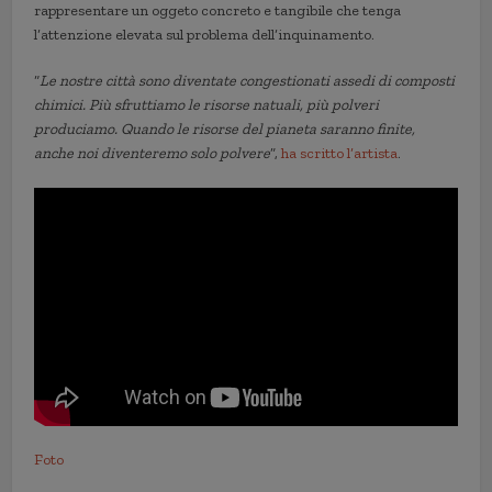
rappresentare un oggeto concreto e tangibile che tenga
l’attenzione elevata sul problema dell’inquinamento.
“
Le nostre città sono diventate congestionati assedi di composti
chimici. Più sfruttiamo le risorse natuali, più polveri
produciamo. Quando le risorse del pianeta saranno finite,
anche noi diventeremo solo polvere
”,
ha scritto l’artista
.
Foto