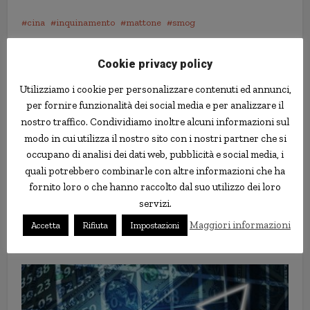
cina
inquinamento
mattone
smog
Cookie privacy policy
Utilizziamo i cookie per personalizzare contenuti ed annunci,
per fornire funzionalità dei social media e per analizzare il
nostro traffico. Condividiamo inoltre alcuni informazioni sul
modo in cui utilizza il nostro sito con i nostri partner che si
occupano di analisi dei dati web, pubblicità e social media, i
quali potrebbero combinarle con altre informazioni che ha
fornito loro o che hanno raccolto dal suo utilizzo dei loro
servizi.
La “toccante” foto del canguro…
Maggiori informazioni
Accetta
Rifiuta
Impostazioni
in realtà ha un significato molto
diverso