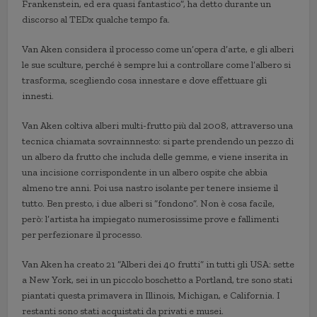
Frankenstein, ed era quasi fantastico”, ha detto durante un
discorso al TEDx qualche tempo fa.
Van Aken considera il processo come un’opera d’arte, e gli alberi
le sue sculture, perché è sempre lui a controllare come l’albero si
trasforma, scegliendo cosa innestare e dove effettuare gli
innesti.
Van Aken coltiva alberi multi-frutto più dal 2008, attraverso una
tecnica chiamata sovrainnnesto: si parte prendendo un pezzo di
un albero da frutto che includa delle gemme, e viene inserita in
una incisione corrispondente in un albero ospite che abbia
almeno tre anni. Poi usa nastro isolante per tenere insieme il
tutto. Ben presto, i due alberi si “fondono”. Non è cosa facile,
però: l’artista ha impiegato numerosissime prove e fallimenti
per perfezionare il processo.
Van Aken ha creato 21 “Alberi dei 40 frutti” in tutti gli USA: sette
a New York, sei in un piccolo boschetto a Portland, tre sono stati
piantati questa primavera in Illinois, Michigan, e California. I
restanti sono stati acquistati da privati e musei.