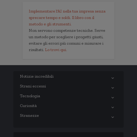
Implementare l'AI nella tua impresa senza
sprecare tempo e soldi. Il libro con il
metodo e gli strumenti.
Non servono competenze tecniche. Serve
un metodo per scegliere i progetti giusti,
evitare gli errori più comuni e misurare i
risultati.
Lo trovi qui.
Notizie incredibili
Strani eccessi
Tecnologia
Curiosità
Stranezze