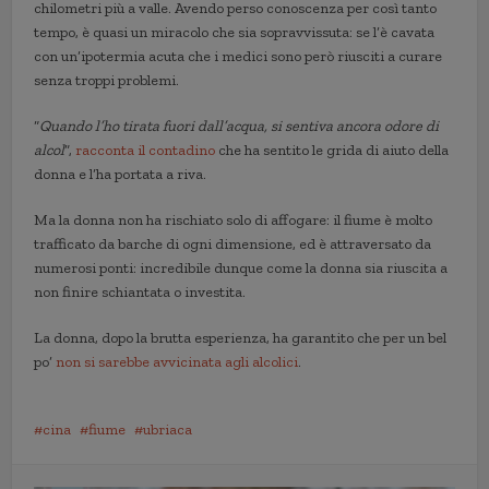
chilometri più a valle. Avendo perso conoscenza per così tanto
tempo, è quasi un miracolo che sia sopravvissuta: se l’è cavata
con un’ipotermia acuta che i medici sono però riusciti a curare
senza troppi problemi.
“
Quando l’ho tirata fuori dall’acqua, si sentiva ancora odore di
alcol
”,
racconta il contadino
che ha sentito le grida di aiuto della
donna e l’ha portata a riva.
Ma la donna non ha rischiato solo di affogare: il fiume è molto
trafficato da barche di ogni dimensione, ed è attraversato da
numerosi ponti: incredibile dunque come la donna sia riuscita a
non finire schiantata o investita.
La donna, dopo la brutta esperienza, ha garantito che per un bel
po’
non si sarebbe avvicinata agli alcolici
.
cina
fiume
ubriaca