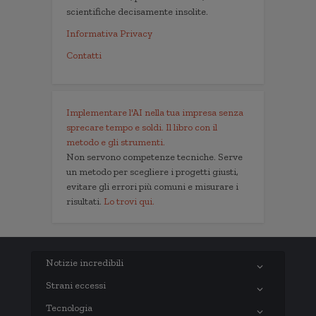
scientifiche decisamente insolite.
Informativa Privacy
Contatti
Implementare l'AI nella tua impresa senza
sprecare tempo e soldi. Il libro con il
metodo e gli strumenti.
Non servono competenze tecniche. Serve
un metodo per scegliere i progetti giusti,
evitare gli errori più comuni e misurare i
risultati.
Lo trovi qui.
Notizie incredibili
Strani eccessi
Tecnologia