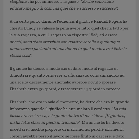
sbagliato
“, ha poi ammesso il ragazzo. “
So che sono stato
educato meglio di così, ma quel che è successo è successo”.
A un certo punto durante l’udienza, il giudice Randall Rogers ha
chiesto Bundy se valesse la pena avere fatto quel che ha fatto per
la sua ragazza, a cui il ragazzo ha risposto: “
Beh, ad essere
onesti, sono stato cresciuto con quattro sorelle e qualunque
uomo stesse parlando ad una donna in quel modo avrei fatto la
stessa cosa
”.
Il giudice ha deciso a modo suo di dare modo al ragazzo di
dimostrare quanto tendesse alla fidanzata, condannandolo ad
una scelta decisamente anomala: avrebbe dovuto sposare
Elizabeth entro 30 giorni, o trascorrere 15 giorni in carcere.
Elizabeth, che era in aula al momento, ha detto che era in grande
imbarazzo quando il giudice ha annunciato il verdetto. “
La mia
faccia era così rossa, e la gente dietro di me rideva. [Il giudice]
mi ha fatto stare in piedi in tribunale
”. Ma anche lei ha dovuto
accettare l’insolita proposta di matrimonio, perché altrimenti
Josten avrebbe perso il lavoro se fosse finito in carcere, e dato