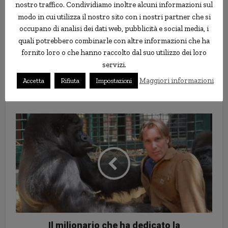
hanno rinunciato al ricorso dato che sia non potevano
nostro traffico. Condividiamo inoltre alcuni informazioni sul
permettersene i costi, sia per il fatto che se in appello Josten
modo in cui utilizza il nostro sito con i nostri partner che si
fosse stato condannato al carcere avrebbe comunque perso il
occupano di analisi dei dati web, pubblicità e social media, i
lavoro.
quali potrebbero combinarle con altre informazioni che ha
fornito loro o che hanno raccolto dal suo utilizzo dei loro
https://www.youtube.com/watch?v=fxbkrHwQvKk
servizi.
Maggiori informazioni
Accetta
Rifiuta
Impostazioni
condanne strane
matrimonio
prigione
Il milionario che ha dedicato la