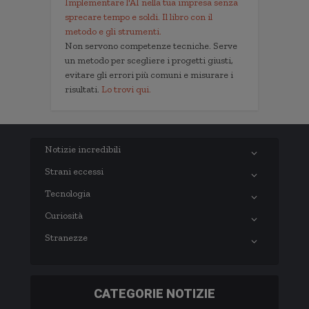
Implementare l'AI nella tua impresa senza
sprecare tempo e soldi. Il libro con il
metodo e gli strumenti.
Non servono competenze tecniche. Serve
un metodo per scegliere i progetti giusti,
evitare gli errori più comuni e misurare i
risultati.
Lo trovi qui.
Notizie incredibili
Strani eccessi
Tecnologia
Curiosità
Stranezze
CATEGORIE NOTIZIE