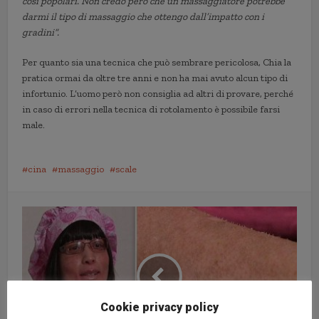
così popolari. Non credo però che un massaggiatore potrebbe
darmi il tipo di massaggio che ottengo dall’impatto con i
gradini”.
Per quanto sia una tecnica che può sembrare pericolosa, Chia la
pratica ormai da oltre tre anni e non ha mai avuto alcun tipo di
infortunio. L’uomo però non consiglia ad altri di provare, perché
in caso di errori nella tecnica di rotolamento è possibile farsi
male.
cina
massaggio
scale
Cookie privacy policy