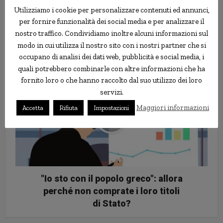
Utilizziamo i cookie per personalizzare contenuti ed annunci,
per fornire funzionalità dei social media e per analizzare il
Per una strana malattia, le
nostro traffico. Condividiamo inoltre alcuni informazioni sul
crescono unghie anziché peli
modo in cui utilizza il nostro sito con i nostri partner che si
sulla pelle
occupano di analisi dei dati web, pubblicità e social media, i
quali potrebbero combinarle con altre informazioni che ha
fornito loro o che hanno raccolto dal suo utilizzo dei loro
servizi.
Maggiori informazioni
Accetta
Rifiuta
Impostazioni
"Io sto con il popolo greco": allora
perché non comprate i loro titoli
di Stato?