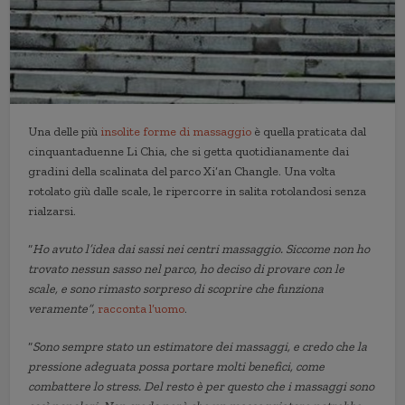
Una delle più
insolite forme di massaggio
è quella praticata dal
cinquantaduenne Li Chia, che si getta quotidianamente dai
gradini della scalinata del parco Xi’an Changle. Una volta
rotolato giù dalle scale, le ripercorre in salita rotolandosi senza
rialzarsi.
“
Ho avuto l’idea dai sassi nei centri massaggio. Siccome non ho
trovato nessun sasso nel parco, ho deciso di provare con le
scale, e sono rimasto sorpreso di scoprire che funziona
veramente”
,
racconta l’uomo
.
“
Sono sempre stato un estimatore dei massaggi, e credo che la
pressione adeguata possa portare molti benefici, come
combattere lo stress. Del resto è per questo che i massaggi sono